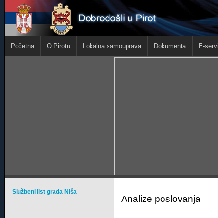
Početna
O Pirotu
Lokalna samouprava
Dokumenta
E-servi
Službeni list grada Niša
Analize poslovanja