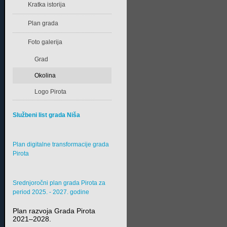
Kratka istorija
Plan grada
Foto galerija
Grad
Okolina
Logo Pirota
Službeni list grada Niša
Plan digitalne transformacije grada
Pirota
Srednjoročni plan grada Pirota za
period 2025. - 2027. godine
Plan razvoja Grada Pirota
2021–2028.