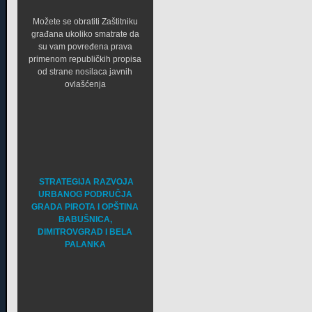
Možete se obratiti Zaštitniku
građana ukoliko smatrate da
su vam povređena prava
primenom republičkih propisa
od strane nosilaca javnih
ovlašćenja
STRATEGIJA RAZVOJA
URBANOG PODRUČJA
GRADA PIROTA I OPŠTINA
BABUŠNICA,
DIMITROVGRAD I BELA
PALANKA