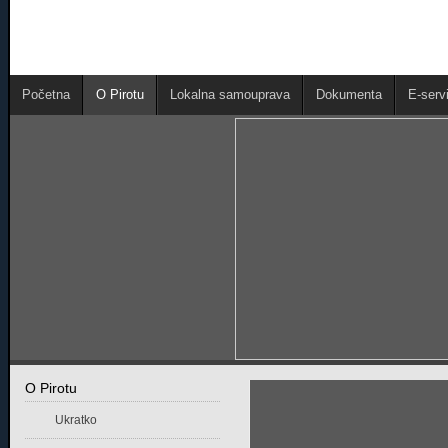
Početna
O Pirotu
Lokalna samouprava
Dokumenta
E-servi
O Pirotu
Ukratko