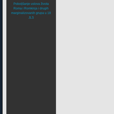
Poboljšanje uslova života
Roma i Romkinja i drugih
marginalizovanih grupa u 18
JLS