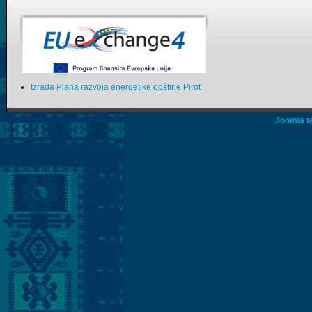
Izrada Plana razvoja energetike opštine Pirot
Joomla t