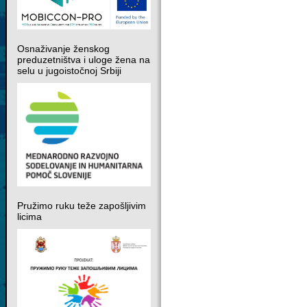
Osnaživanje ženskog
preduzetništva i uloge žena na
selu u jugoistočnoj Srbiji
Pružimo ruku teže zapošljivim
licima