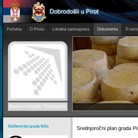
Početna
O Pirotu
Lokalna samouprava
Dokumenta
E-servi
Službeni list grada Niša
Srednjoročni plan grada Pi