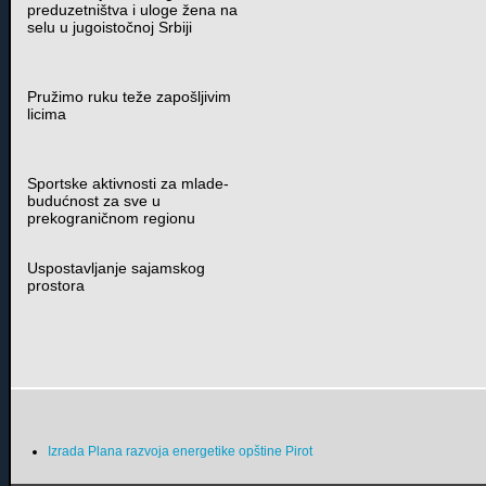
preduzetništva i uloge žena na
selu u jugoistočnoj Srbiji
Pružimo ruku teže zapošljivim
licima
Sportske aktivnosti za mlade-
budućnost za sve u
prekograničnom regionu
Uspostavljanje sajamskog
prostora
Izrada Plana razvoja energetike opštine Pirot