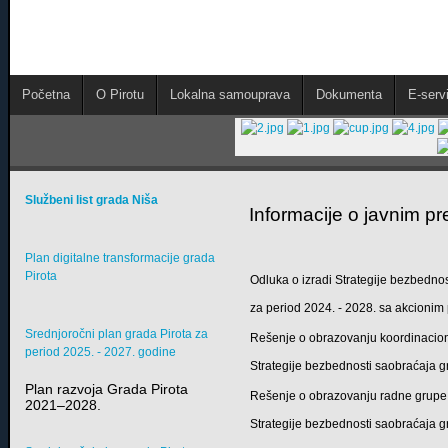
Početna
O Pirotu
Lokalna samouprava
Dokumenta
E-servi
Službeni list grada Niša
Informacije o javnim p
Plan digitalne transformacije grada
Pirota
Odluka o izradi Strategije bezbedno
za period 2024. - 2028. sa akcioni
Srednjoročni plan grada Pirota za
Rešenje o obrazovanju koordinacion
period 2025. - 2027. godine
Strategije bezbednosti saobraćaja g
Plan razvoja Grada Pirota
Rešenje o obrazovanju radne grupe
2021–2028.
Strategije bezbednosti saobraćaja g