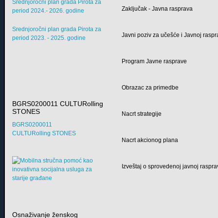
Srednjoročni plan grada Pirota za
Zaključak - Javna rasprava
period 2024.- 2026. godine
Srednjoročni plan grada Pirota za
Javni poziv za učešće i Javnoj raspr
period 2023. - 2025. godine
Program Javne rasprave
Obrazac za primedbe
BGRS0200011 CULTURolling
STONES
Nacrt strategije
BGRS0200011
CULTURolling STONES
Nacrt akcionog plana
Izveštaj o sprovedenoj javnoj raspra
Osnaživanje ženskog