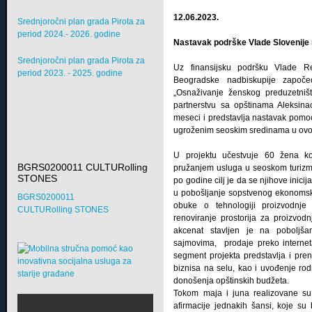
12.06.2023.
Srednjoročni plan grada Pirota za
period 2024.- 2026. godine
Nastavak podrške Vlade Slovenije 
Srednjoročni plan grada Pirota za
Uz finansijsku podršku Vlade Rep
period 2023. - 2025. godine
Beogradske nadbiskupije započe
„Osnaživanje ženskog preduzetništ
partnerstvu sa opštinama Aleksinac
meseci i predstavlja nastavak pomoć
ugroženim seoskim sredinama u ovo
U projektu učestvuje 60 žena ko
BGRS0200011 CULTURolling
pružanjem usluga u seoskom turizmu.
STONES
po godine cilj je da se njihove inici
u pobošljanje sopstvenog ekonomsko
BGRS0200011
obuke o tehnologiji proizvodnje
CULTURolling STONES
renoviranje prostorija za proizvo
akcenat stavljen je na poboljš
sajmovima, prodaje preko internet
segment projekta predstavlja i pre
biznisa na selu, kao i uvođenje ro
donošenja opštinskih budžeta.
Tokom maja i juna realizovane su 
afirmacije jednakih šansi, koje su 