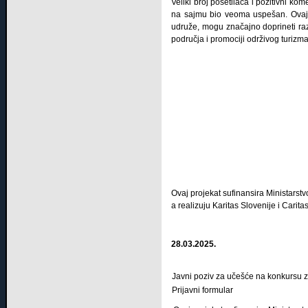
Veliki broj posetilaca i pozitivni ko
na sajmu bio veoma uspešan. Ovaj 
udruže, mogu značajno doprineti razv
područja i promociji održivog turizma
Ovaj projekat sufinansira Ministarst
a realizuju Karitas Slovenije i Cari
28.03.2025.
Javni poziv za učešće na konkursu 
Prijavni formular