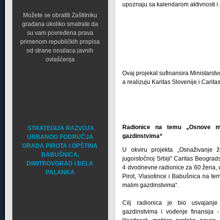
upoznaju sa kalendarom aktivnosti i
Možete se obratiti Zaštitniku
građana ukoliko smatrate da
su vam povređena prava
primenom republičkih propisa
od strane nosilaca javnih
ovlašćenja
Ovaj projekat sufinansira Ministarst
a realizuju Karitas Slovenije i Cari
Radionice na temu „Osnove me
STRATEGIJA RAZVOJA
gazdinstvima“
URBANOG PODRUČJA
GRADA PIROTA I OPŠTINA
U okviru projekta „Osnaživanje 
BABUŠNICA,
jugoistočnoj Srbiji“ Caritas Beogra
DIMITROVGRAD I BELA
4 dvodnevne radionice za 60 žena, u
PALANKA
Pirot, Vlasotince i Babušnica na t
malim gazdinstvima“.
Cilj radionica je bio usvajanje
gazdinstvima i vođenje finansija 