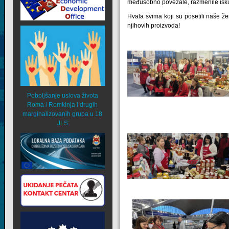
međusobno povezale, razmenile iskust
Hvala svima koji su posetili naše ž
njihovih proizvoda!
Poboljšanje uslova života
Roma i Romkinja i drugih
marginalizovanih grupa u 18
JLS