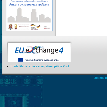
Izrada Plana razvoja energetike opštine Pirot
Joomla t