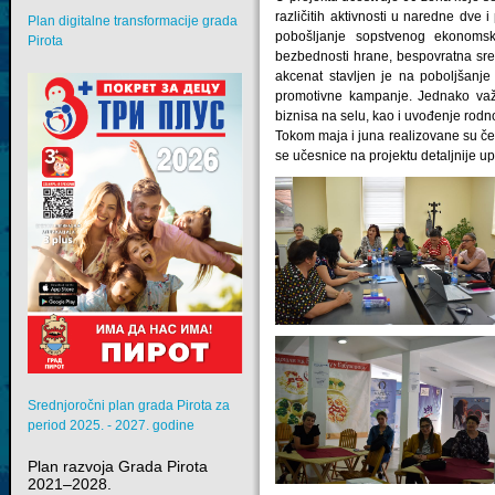
različitih aktivnosti u naredne dve 
Plan digitalne transformacije grada
pobošljanje sopstvenog ekonomsko
Pirota
bezbednosti hrane, bespovratna sre
akcenat stavljen je na poboljšanje
promotivne kampanje. Jednako važa
biznisa na selu, kao i uvođenje rod
Tokom maja i juna realizovane su četi
se učesnice na projektu detaljnije u
Srednjoročni plan grada Pirota za
period 2025. - 2027. godine
Plan razvoja Grada Pirota
2021–2028.