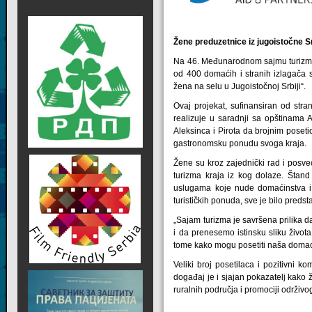
Žene preduzetnice iz jugoistočne 
Na 46. Međunarodnom sajmu turizma 
od 400 domaćih i stranih izlagača 
žena na selu u Jugoistočnoj Srbiji“.
Ovaj projekat, sufinansiran od stra
realizuje u saradnji sa opštinama
Aleksinca i Pirota da brojnim poseti
gastronomsku ponudu svoga kraja.
Žene su kroz zajednički rad i posve
turizma kraja iz kog dolaze. Štand
uslugama koje nude domaćinstva i p
turističkih ponuda, sve je bilo preds
„Sajam turizma je savršena prilika 
i da prenesemo istinsku sliku života
tome kako mogu posetiti naša domaći
Veliki broj posetilaca i pozitivni
događaj je i sjajan pokazatelj kako 
ruralnih područja i promociji održivo