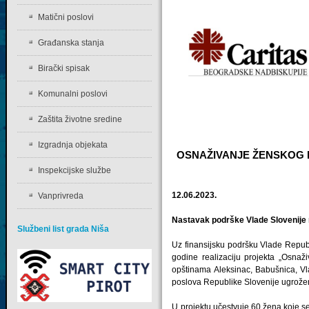
Matični poslovi
Građanska stanja
Birački spisak
Komunalni poslovi
Zaštita životne sredine
Izgradnja objekata
OSNAŽIVANJE ŽENSKOG P
Inspekcijske službe
12.06.2023.
Vanprivreda
Nastavak podrške Vlade Slovenije 
Službeni list grada Niša
Uz finansijsku podršku Vlade Republ
godine realizaciju projekta „Osnaž
opštinama Aleksinac, Babušnica, Vla
poslova Republike Slovenije ugrože
U projektu učestvuje 60 žena koje s