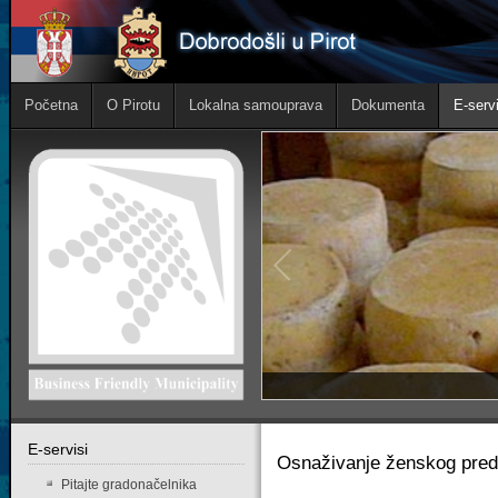
Početna
O Pirotu
Lokalna samouprava
Dokumenta
E-servi
Е-servisi
Osnaživanje ženskog preduz
Pitajte gradonačelnika