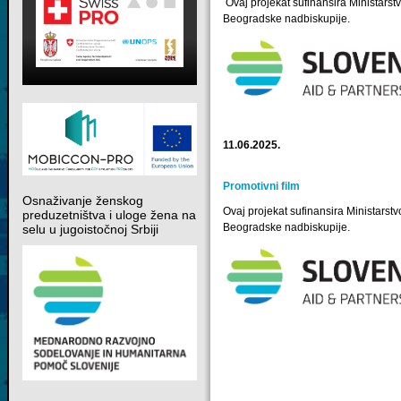
Ovaj projekat sufinansira Ministarstv
Beogradske nadbiskupije.
11.06.2025.
Promotivni film
Osnaživanje ženskog
Ovaj projekat sufinansira Ministarstv
preduzetništva i uloge žena na
Beogradske nadbiskupije.
selu u jugoistočnoj Srbiji