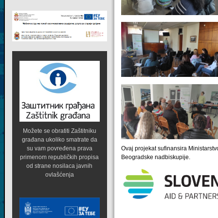
Možete se obratiti Zaštitniku
građana ukoliko smatrate da
Ovaj projekat sufinansira Ministarstv
su vam povređena prava
Beogradske nadbiskupije.
primenom republičkih propisa
od strane nosilaca javnih
ovlašćenja