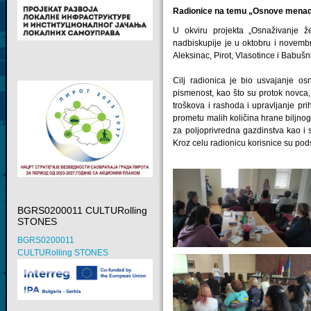
Radionice na temu „Osnove menadž
U okviru projekta „Osnaživanje ž
nadbiskupije je u oktobru i novemb
Aleksinac, Pirot, Vlasotince i Babu
Cilj radionica je bio usvajanje os
pismenost, kao što su protok novca, l
troškova i rashoda i upravljanje pri
prometu malih količina hrane biljno
za poljoprivredna gazdinstva kao i
Kroz celu radionicu korisnice su pod
BGRS0200011 CULTURolling
STONES
BGRS0200011
CULTURolling STONES