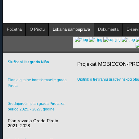
Početna
O Pirotu
Lokalna samouprava
Dokumenta
E-servi
Službeni list grada Niša
Projekat MOBICCON-PR
Upitnik o tretiranju građevinskog ot
Plan digitalne transformacije grada
Pirota
Srednjoročni plan grada Pirota za
period 2025. - 2027. godine
Plan razvoja Grada Pirota
2021–2028.