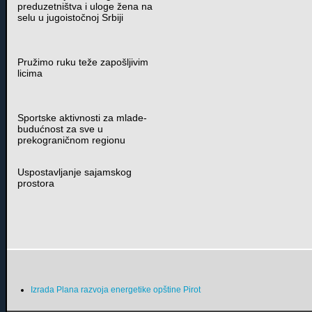
preduzetništva i uloge žena na
selu u jugoistočnoj Srbiji
Pružimo ruku teže zapošljivim
licima
Sportske aktivnosti za mlade-
budućnost za sve u
prekograničnom regionu
Uspostavljanje sajamskog
prostora
Izrada Plana razvoja energetike opštine Pirot