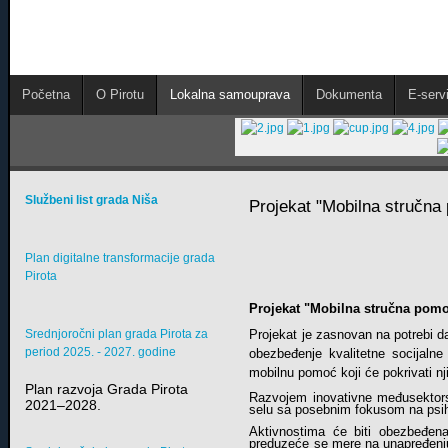
Početna
O Pirotu
Lokalna samouprava
Dokumenta
E-servi
Službeni list grada Niša
Projekat "Mobilna stručna 
Plan digitalne transformacije grada
Pirota
Projekat "Mobilna stručna pomoć
Srednjoročni plan grada Pirota za
Projekat je zasnovan na potrebi da
period 2025. - 2027. godine
obezbeđenje kvalitetne socijalne
mobilnu pomoć koji će pokrivati nj
Plan razvoja Grada Pirota
Razvojem inovativne međusektorske 
2021–2028.
selu sa posebnim fokusom na psi
Aktivnostima će biti obezbeđena 
preduzeće se mere na unapređenju 