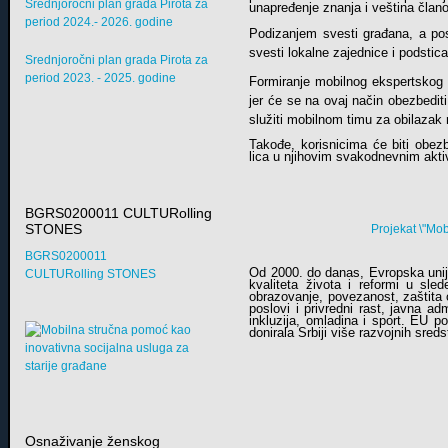
Srednjoročni plan grada Pirota za
unapređenje znanja i veština član
period 2024.- 2026. godine
Podizanjem svesti građana, a pos
svesti lokalne zajednice i podsti
Srednjoročni plan grada Pirota za
period 2023. - 2025. godine
Formiranje mobilnog ekspertskog ti
jer će se na ovaj način obezbediti
služiti mobilnom timu za obilazak 
Takođe, korisnicima će biti obez
lica u njihovim svakodnevnim akt
BGRS0200011 CULTURolling
STONES
Projekat \"Mob
BGRS0200011
Od 2000. do danas, Evropska unija 
CULTURolling STONES
kvaliteta života i reformi u sle
obrazovanje, povezanost, zaštita o
poslovi i privredni rast, javna adm
inkluzija, omladina i sport. EU 
donirala Srbiji više razvojnih sred
Osnaživanje ženskog