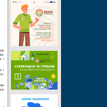
oja
ad,
a i
o i
ano-
nje
ana