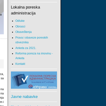
Lokalna poreska
administracija
me
Odluke
Obrasci
Obaveštenja
Prava i obaveze poreskih
obveznika
Anketa za 2021.
Reforma poreza na imovinu -
Anketa
Kontakt
ca,
 sa
m na
 na
Javne nabavke
nja
m i