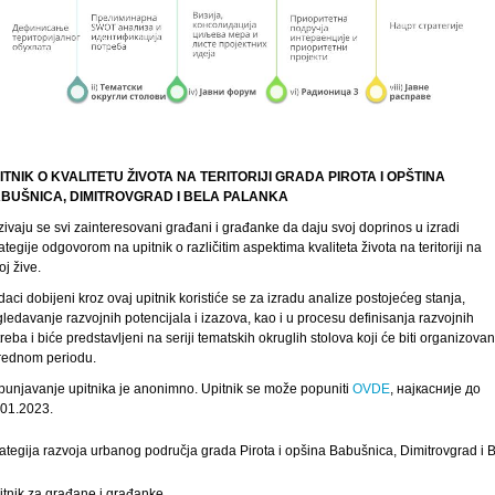
ITNIK O KVALITETU ŽIVOTA NA TERITORIJI GRADA PIROTA I OPŠTINA
BUŠNICA, DIMITROVGRAD I BELA PALANKA
ivaju se svi zainteresovani građani i građanke da daju svoj doprinos u izradi
ategije odgovorom na upitnik o različitim aspektima kvaliteta života na teritoriji na
oj žive.
aci dobijeni kroz ovaj upitnik koristiće se za izradu analize postojećeg stanja,
ledavanje razvojnih potencijala i izazova, kao i u procesu definisanja razvojnih
reba i biće predstavljeni na seriji tematskih okruglih stolova koji će biti organizovan
rednom periodu.
punjavanje upitnika je anonimno. Upitnik se može popuniti
OVDE
, најкасније до
.01.2023.
rategija razvoja urbanog područja grada Pirota i opšina Babušnica, Dimitrovgrad i
itnik za građane i građanke