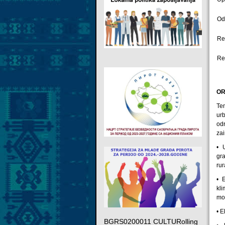
Оd
Re
Re
OR
Te
ur
od
zai
• 
gra
rur
• 
kl
mo
• E
BGRS0200011 CULTURolling