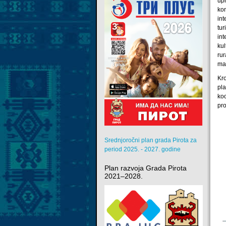
up
ko
int
tu
in
kul
rur
mak
Kro
pl
ko
pr
Srednjoročni plan grada Pirota za
period 2025. - 2027. godine
Plan razvoja Grada Pirota
2021–2028.