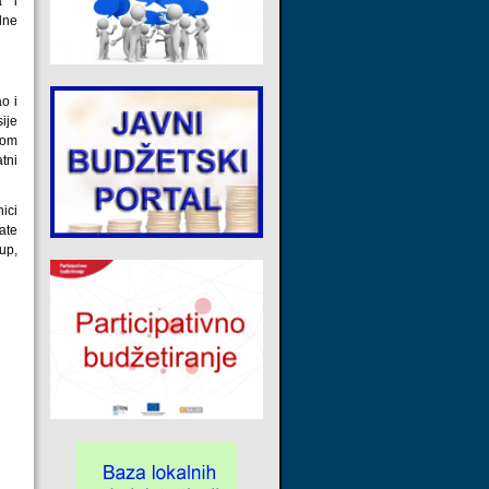
a i
lne
o i
ije
tom
tni
ici
ate
up,