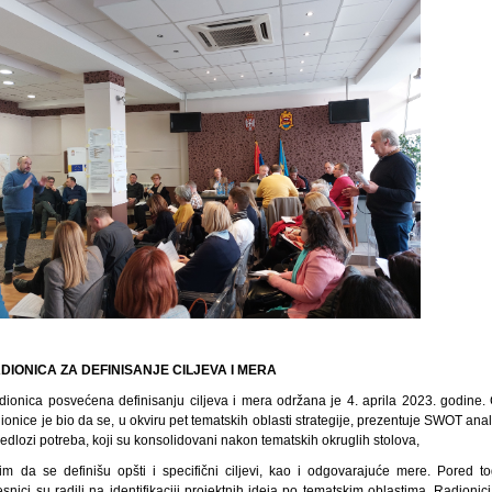
DIONICA ZA DEFINISANJE CILJEVA I MERA
dionica posvećena definisanju ciljeva i mera održana je 4. aprila 2023. godine. C
ionice je bio da se, u okviru pet tematskih oblasti strategije, prezentuje SWOT ana
redlozi potreba, koji su konsolidovani nakon tematskih okruglih stolova,
tim da se definišu opšti i specifični ciljevi, kao i odgovarajuće mere. Pored to
snici su radili na identifikaciji projektnih ideja po tematskim oblastima. Radionic