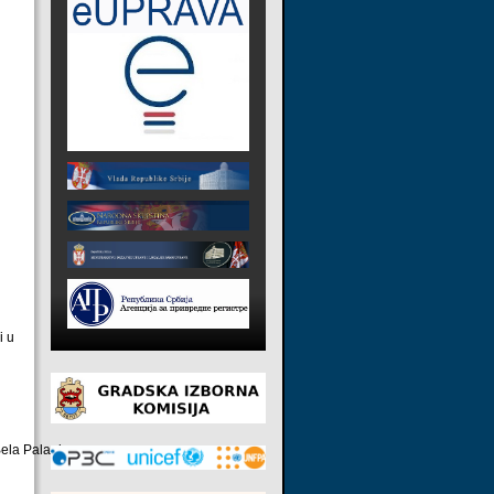
i u
 Bela Palanka