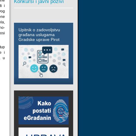
lne
Konkursi i javni pozivi
i i
ivog
ene
la,
ano-
Upitnik o zadovoljstvu
nosi
građana uslugama
Gradske uprave Pirot
stup
e i
a u