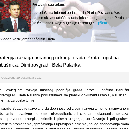
Poštovani sugrađani,
dobrodošli na internet portal grada Pirota. Pozivamo Vas da
uzmete aktivno učešće u radu lokalnih organa grada Pirota ti
što ćete izneti svoje sugestije i predloge.
Opširnije
 Vladan Vasić, gradonačelnik Pirota
rategija razvoja urbanog područja grada Pirota i opština
bušnica, Dimitrovgrad i Bela Palanka
Objavljeno 19 decembar 2022
d Strategijom razvoja urbanog područja grada Pirota i opština Babušni
mitrovgrad i Bela Palanka podrazumeva se planski dokument razvoja, a u skladu
avilima Evropske Unije.
j izrade Strategije razvoja je da doprinese održivom razvoju teritorije zasnovano
dsticanju: inovativne, pametne, niskougljenične i cirkularne ekonomije; prelaza
stu i pravednu energiju, zelenih i plavih ulaganja, ublažavanja i prilagođava
imatskim promenama, sprečavanja i upravljanja rizicima, boljeg snabdevanja vodo