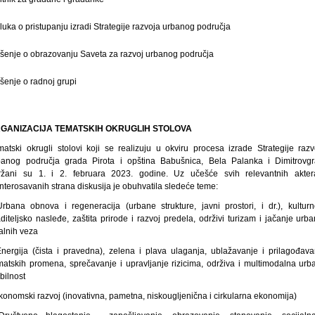
lukа o pristupanju izradi Strategije razvoja urbanog područja
šenje o obrazovanju Saveta za razvoj urbanog područja
šenje o radnoj grupi
GANIZACIJA TEMATSKIH OKRUGLIH STOLOVA
matski okrugli stolovi koji se realizuju u okviru procesa izrade Strategije razv
banog područja grada Pirota i opština Babušnica, Bela Palanka i Dimitrovgr
ržani su 1. i 2. februara 2023. godine. Uz učešće svih relevantnih akter
nterosavanih strana diskusija je obuhvatila sledeće teme:
Urbana obnova i regeneracija (urbane strukture, javni prostori, i dr.), kulturn
diteljsko nasleđe, zaštita prirode i razvoj predela, održivi turizam i jačanje urb
alnih veza
Energija (čista i pravedna), zelena i plava ulaganja, ublažavanje i prilagođava
imatskih promena, sprečavanje i upravljanje rizicima, održiva i multimodalna urb
bilnost
konomski razvoj (inovativna, pametna, niskougljenična i cirkularna ekonomija)