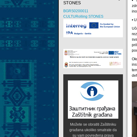
• 
STONES
zd
BGRS0200011
ino
CULTURolling STONES
• 
Uč
re
sv
pr
po
Ok
in
te
def
Možete se obratiti Zaštitniku
građana ukoliko smatrate da
su vam povređena prava