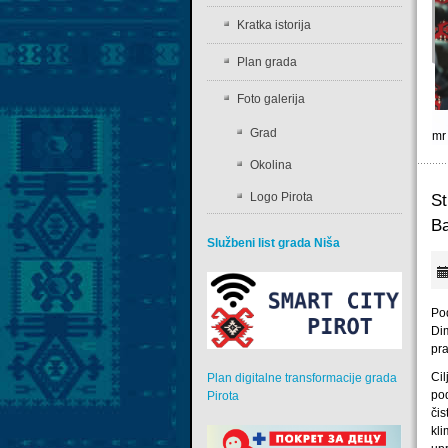
Kratka istorija
Plan grada
Foto galerija
Grad
mr
Okolina
Logo Pirota
St
Ba
Službeni list grada Niša
Po
Di
pr
Cil
Plan digitalne transformacije grada
po
Pirota
či
kl