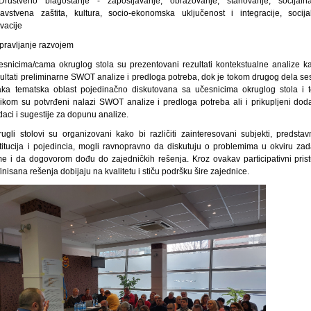
Društveno blagostanje - zapošljavanje, obrazovanje, stanovanje, socijaln
ravstvena zaštita, kultura, socio-ekonomska uključenost i integracije, socija
vacije
Upravljanje razvojem
esnicima/cama okruglog stola su prezentovani rezultati kontekstualne analize ka
zultati preliminarne SWOT analize i predloga potreba, dok je tokom drugog dela ses
aka tematska oblast pojedinačno diskutovana sa učesnicima okruglog stola i 
ilikom su potvrđeni nalazi SWOT analize i predloga potreba ali i prikupljeni doda
daci i sugestije za dopunu analize.
rugli stolovi su organizovani kako bi različiti zainteresovani subjekti, predstavn
stitucija i pojedincia, mogli ravnopravno da diskutuju o problemima u okviru zad
me i da dogovorom dođu do zajedničkih rešenja. Kroz ovakav participativni prist
inisana rešenja dobijaju na kvalitetu i stiču podršku šire zajednice.