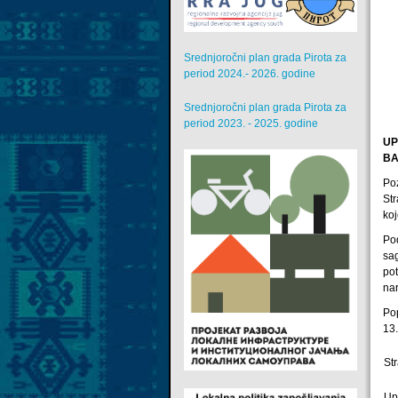
Srednjoročni plan grada Pirota za
period 2024.- 2026. godine
Srednjoročni plan grada Pirota za
period 2023. - 2025. godine
UP
BA
Poz
Str
koj
Pod
sag
pot
na
Po
13
St
Up