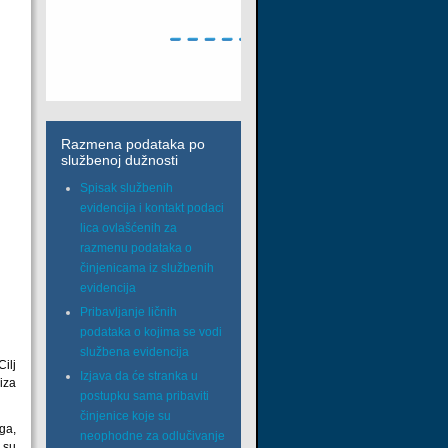
Razmena podataka po
službenoj dužnosti
Spisak službenih
evidencija i kontakt podaci
lica ovlašćenih za
razmenu podataka o
činjenicama iz službenih
evidencija
Pribavljanje ličnih
podataka o kojima se vodi
službena evidencija
ilj
Izjava da će stranka u
liza
postupku sama pribaviti
činjenice koje su
ga,
neophodne za odlučivanje
i su