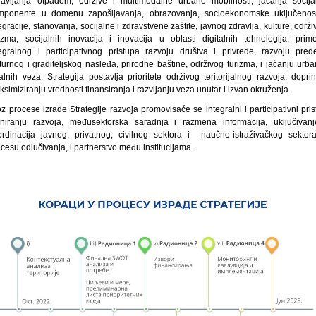
ravljanja otpadom, održive i multimodalne urbane mobilnosti; jačanja socija
mponente u domenu zapošljavanja, obrazovanja, socioekonomske uključenost
egracije, stanovanja, socijalne i zdravstvene zaštite, javnog zdravlja, kulture, održ
rizma, socijalnih inovacija i inovacija u oblasti digitalnih tehnologija; prim
tegralnog i participativnog pristupa razvoju društva i privrede, razvoju prede
turnog i graditeljskog nasleđa, prirodne baštine, održivog turizma, i jačanju urb
alnih veza. Strategija postavlja prioritete održivog teritorijalnog razvoja, dopri
simiziranju vrednosti finansiranja i razvijanju veza unutar i izvan okruženja.
z procese izrade Strategije razvoja promovisaće se integralni i participativni pri
aniranju razvoja, međusektorska saradnja i razmena informacija, uključivanj
ordinacija javnog, privatnog, civilnog sektora i naučno-istraživačkog sektor
ocesu odlučivanja, i partnerstvo među institucijama.