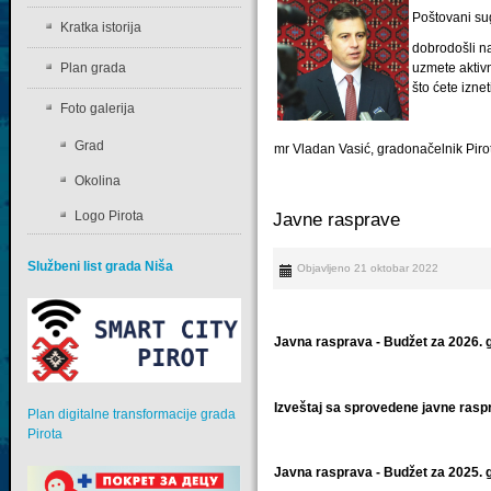
Poštovani su
Kratka istorija
dobrodošli na
Plan grada
uzmete aktiv
što ćete izne
Foto galerija
Grad
mr Vladan Vasić, gradonačelnik Piro
Okolina
Logo Pirota
Javne rasprave
Službeni list grada Niša
Objavljeno 21 oktobar 2022
Javna rasprava - Budžet za 2026. 
Izveštaj sa sprovedene javne rasp
Plan digitalne transformacije grada
Pirota
Javna rasprava - Budžet za 2025. 