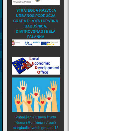
STRATEGIJA RAZVOJA
URBANOG PODRUČJA
GRADA PIROTA I OPŠTINA
BABUŠNICA,
DIMITROVGRAD I BELA
PALANKA
Poboljšanje uslova života
Roma i Romkinja i drugih
marginalizovanih grupa u 18