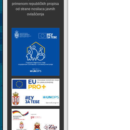
primenom republičkih propisa
od strane nosilaca javnih
ovlašćenja