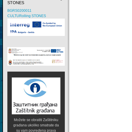
STONES
BGRS0200011
CULTURolling STONES
Možete se obratiti Zaštitniku
građana ukoliko smatrate da
su vam povređena prava