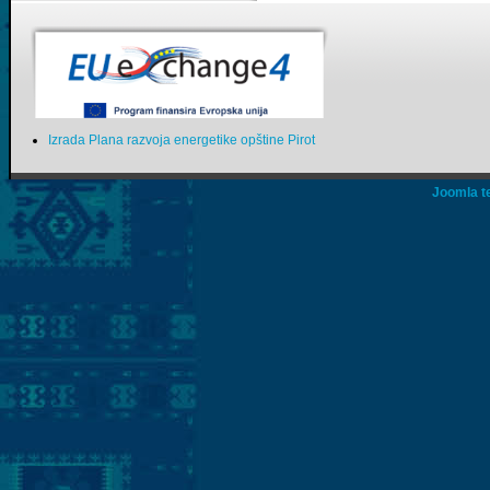
Izrada Plana razvoja energetike opštine Pirot
Joomla t