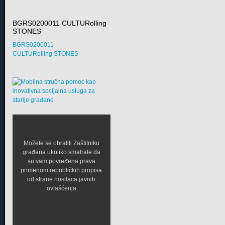
BGRS0200011 CULTURolling
STONES
BGRS0200011
CULTURolling STONES
Možete se obratiti Zaštitniku
građana ukoliko smatrate da
su vam povređena prava
primenom republičkih propisa
od strane nosilaca javnih
ovlašćenja