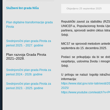
Službeni list grada Niša
Objavljeno 25 septembar 2025
Republički zavod za statistiku (RZ
Plan digitalne transformacije grada
UNICEF-a, Populacionog fonda Ujed
Pirota
partnera, sprovodi sedmi ciklus Istr
Srbiji.
Srednjoročni plan grada Pirota za
MICS7 se sprovodi metodom anketira
period 2025. - 2027. godine
septembra do 15. decembra 2025.
Plan razvoja Grada Pirota
Podaci se prikupljaju da bi se dob
2021–2028.
vaspitanju, uslovima života i mnogi
Srbiji.
Srednjoročni plan grada Pirota za
period 2024.- 2026. godine
U prilogu se nalazi logotip istraži
informacija:
https://www.stat.gov.rs/sr-latn/ves
Srednjoročni plan grada Pirota za
2025/
period 2023. - 2025. godine
https://www.youtube.com/watch?v