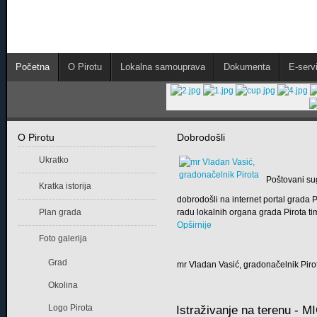
Početna
O Pirotu
Lokalna samouprava
Dokumenta
E-servi
O Pirotu
Dobrodošli
Ukratko
Poštovani su
Kratka istorija
dobrodošli na internet portal grada
Plan grada
radu lokalnih organa grada Pirota tim
Opširnije
Foto galerija
Grad
mr Vladan Vasić, gradonačelnik Piro
Okolina
Logo Pirota
Istraživanje na terenu - M