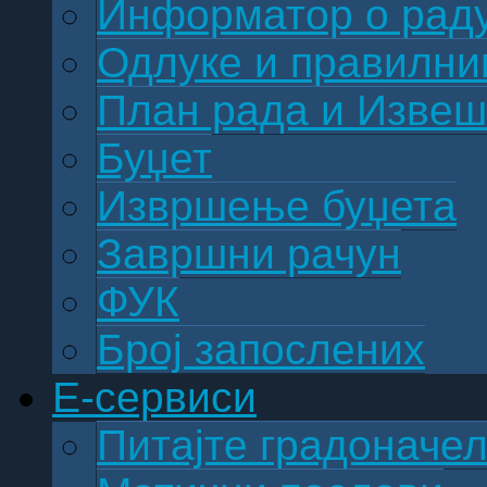
Информатор о рад
Одлуке и правилни
План рада и Извешт
Буџет
Извршење буџета
Завршни рачун
ФУК
Број запослених
E-сервиси
Питајте градоначе