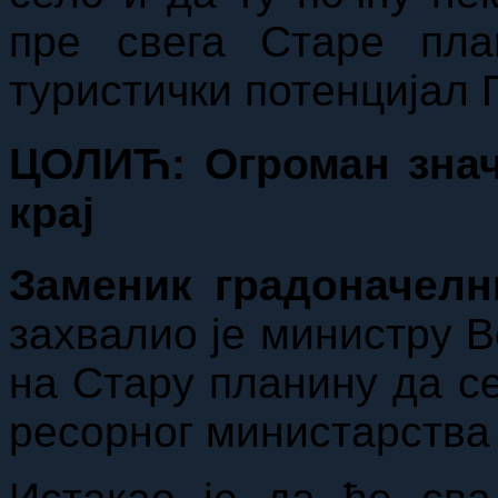
пре свега Старе план
туристички потенцијал 
ЦОЛИЋ: Огроман знач
крај
Заменик градоначел
захвалио је министру В
на Стару планину да се
ресорног министарства у