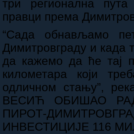
три регионална пута 
правци према Димитров
“Сада обнављамо пе
Димитровграду и када 
да кажемо да ће тај п
километара који тре
одличном стању”, р
ВЕСИЋ ОБИШАО РА
ПИРОТ-ДИМИТР
ИНВЕСТИЦИЈЕ 116 М