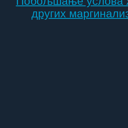
Побољшање услова ж
других маргинали