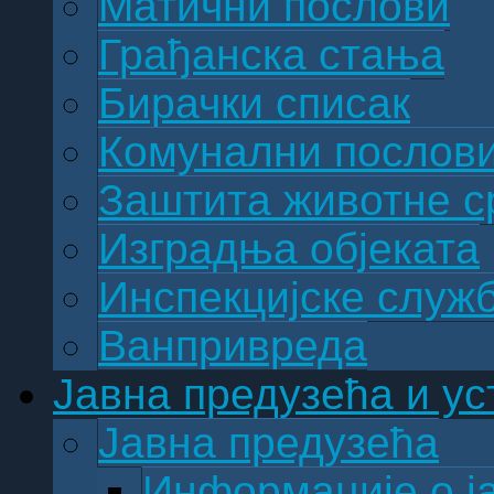
Матични послови
Грађанска стања
Бирачки списак
Комунални послов
Заштита животне с
Изградња објеката
Инспекцијске служ
Ванпривреда
Јавна предузећа и ус
Јавна предузећа
Информације о ј