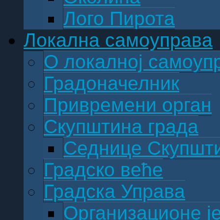
Лого Пирота
Локална самоуправа
О локалној самоуп
Градоначелник
Привремени орган
Скупштина града
Седнице Скупшт
Градско веће
Градска Управа
Организационе ј