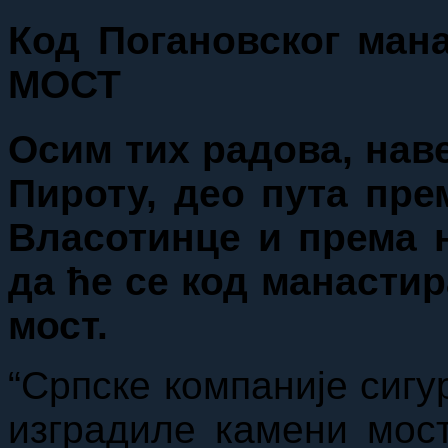
Код Погановског ман
МОСТ
Осим тих радова, наве
Пироту, део пута пре
Власотинце и према н
да ће се код манасти
мост.
“Српске компаније сигу
изградиле камени мост