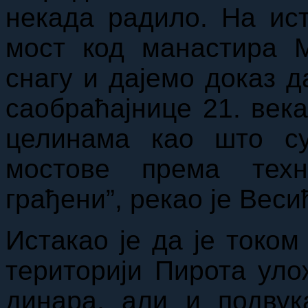
некада радило. На ис
мост код манастира М
снагу и дајемо доказ д
саобраћајнице 21. век
целинама као што с
мостове према техн
грађени”, рекао је Веси
Истакао је да је током
територији Пирота ул
динара, али и подвук