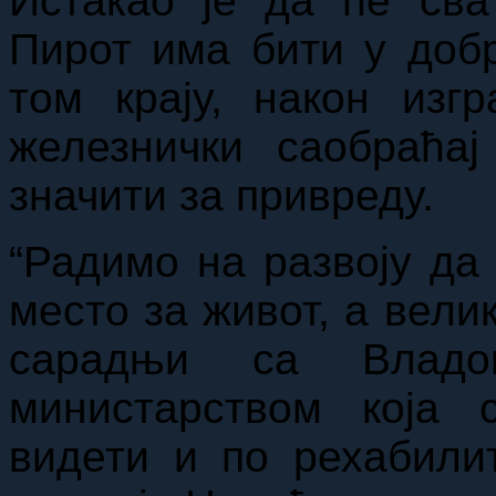
Истакао је да ће сва
Пирот има бити у доб
том крају, након изгр
железнички саобраћај
значити за привреду.
“Радимо на развоју да
место за живот, а вели
сарадњи са Владо
министарством која 
видети и по рехабилит