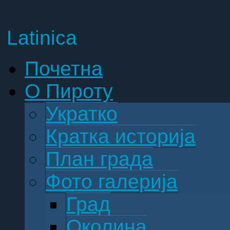
Latinica
Почетна
О Пироту
Укратко
Кратка историја
План града
Фото галерија
Град
Околина