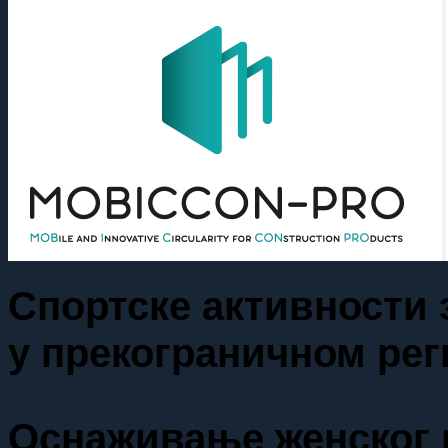
Спортске активности 
у прекограничном рег
Оснаживање женског 