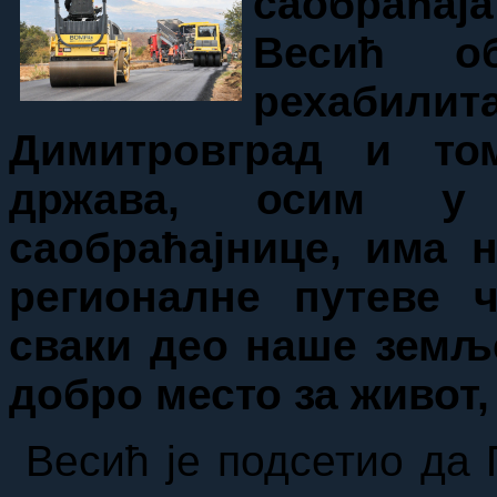
саобраћај
Весић о
рехабил
Димитровград и то
држава, осим у 
саобраћајнице, има 
регионалне путеве 
сваки део наше земљ
добро место за живот
Весић је подсетио да П