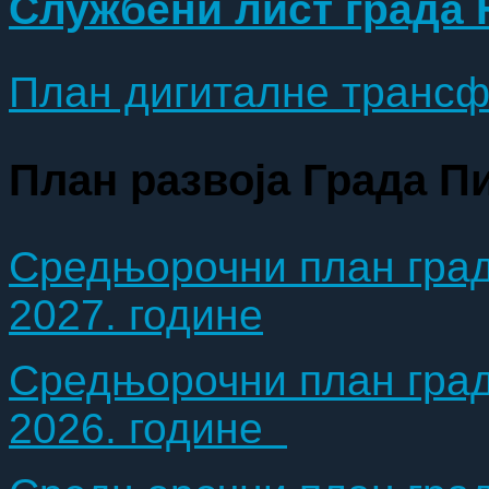
Службени лист града
План дигиталне трансф
План развоја Града П
Средњорочни план града
2027. године
Средњорочни план града
2026. године