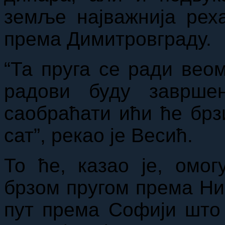
земље најважнија рех
према Димитровграду.
“Та пруга се ради вео
радови буду заврше
саобраћати ићи ће брз
сат”, рекао је Весић.
То ће, казао је, омо
брзом пругом према Ни
пут према Софији што 