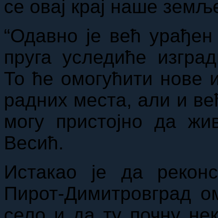
се овај крај наше земљ
“Одавно је већ урађен 
пруга уследиће изград
То ће омогућити нове 
радних места, али и ве
могу пристојно да жив
Весић.
Истакао је да реконс
Пирот-Димитровград о
село и да ту почну нек