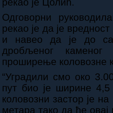
рекао је Цолић.
Одговорни руководил
рекао је да је вреднос
и навео да је до са
дробљеног каменог 
проширење коловозне к
“Уградили смо око 3.0
пут био је ширине 4,5
коловозни застор је на
метара тако да ће овај