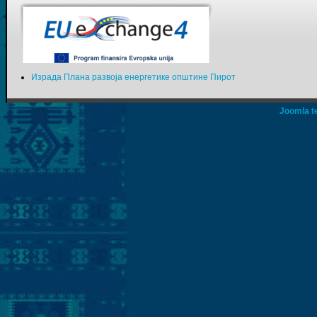
Израда Плана развоја енергетике општине Пирот
Joomla t