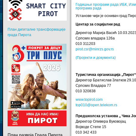
Годишњи програми рада ИБК, Изм
програма рада
Установе чији је оснивач град Пир
Центар за социјални рад
План дигиталне трансформације
Директор Марија Васић 10.03.2023
града Пирота
Српских владара 126a
010 311203
pirot.csr@minrzs.gov.rs
(Пројекти и документа)
Туристичка организација „Пирот
Директор Братислав Златков 29.10
Српских Владара 77
010 320838
www.topirot.com
top010@open.telekom.rs
Предшколска установа „ Чика Јо
Директор Оливера Вуковојац
Војводе Степе 15
010 342 433
План развоја Града Пирота