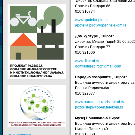
Директор Слађана Златковић 22.1
Српских Владара бб
010 310774
www.apoteka-pirot.rs
apoteka.pirot@open.telekom.rs
Дом културе „ Пирот“
Директор Мишко Ћирић 25.06.202
Српских Владара 77
010 321666
www.dkpirot.rs
domkulturepirot@gmail.com
Народно позориште „ Пирот“
Вршилац дужности директора Лаза
Бранка Радичевића 1
010 322677
www.narodnopozoristepirot.rs
pozoristepi@open.telekom.rs
Музеј Понишавља Пирот
Вршилац дужности директора Бој
Николе Пашића 49
010 313850