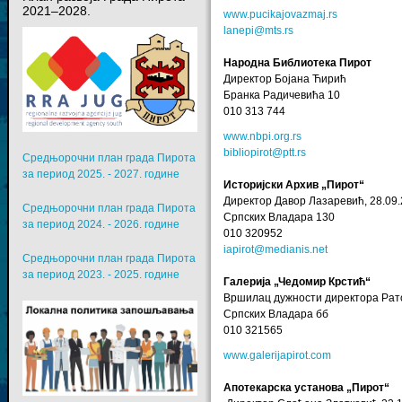
2021–2028.
www.pucikajovazmaj.rs
lanepi@mts.rs
Народна Библиотека Пирот
Директор Бојана Ћирић
Бранка Радичевића 10
010 313 744
www.nbpi.org.rs
bibliopirot@ptt.rs
Средњорочни план града Пирота
за период 2025. - 2027. године
Историјски Архив „Пирот“
Директор Давор Лазаревић, 28.09.
Средњорочни план града Пирота
Српских Владара 130
за период 2024. - 2026. године
010 320952
iapirot@medianis.net
Средњорочни план града Пирота
за период 2023. - 2025. године
Галерија „Чедомир Крстић“
Вршилац дужности директора Рато
Српских Владара бб
010 321565
www.galerijapirot.com
Апотекарска установа „Пирот“