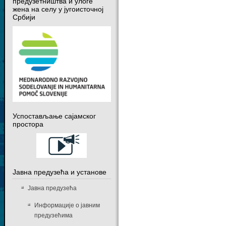
предузетништва и улоге
жена на селу у југоисточној
Србији
Успостављање сајамског
простора
Јавна предузећа и установе
Јавна предузећа
Информације о јавним
предузећима