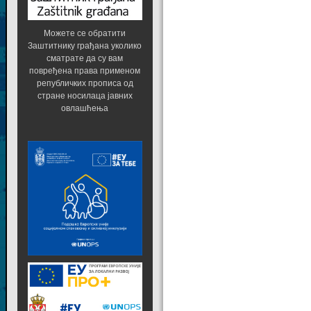
Можете се обратити
Заштитнику грађана уколико
сматрате да су вам
повређена права применом
републичких прописа од
стране носилаца јавних
овлашћења