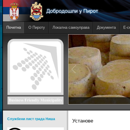
Почетна
О Пироту
Локална самоуправа
Документа
E-с
Службени лист града Ниша
Установе