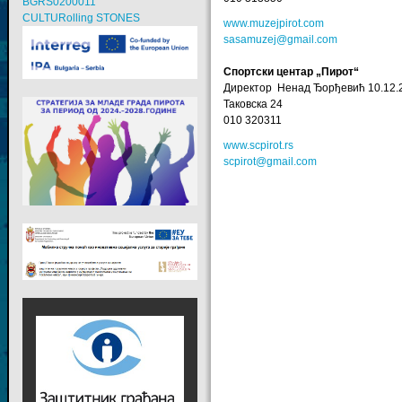
BGRS0200011
CULTURolling STONES
www.muzejpirot.com
sasamuzej@gmail.com
Спортски центар „Пирот“
Директор Ненад Ђорђевић 10.12.
Таковска 24
010 320311
www.scpirot.rs
scpirot@gmail.com