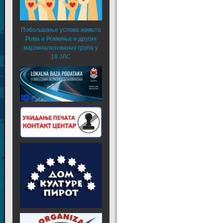
Побољшање услова живота
Рома и Ромкиња и других
маргинализованих група у
18 ЈЛС