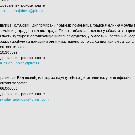
010/305530
дреса електронске поште
idojko.panajotovic@pirot.rs
илица Голубовић, дипломирани правник, помоћница градоначелника у области
омоћница градоначелника града Пирота обавља послове у области ванпривре
бласти културе и организације цивилног друштва, у области инвестиција коо
рада, сарађује са државним органима, првенствено са Канцеларијом за јавн
Контакт телефон
010/305529
дреса електронске поште
ilica.golubovic@pirot.rs
ратислав Видановић, мастер за научну област дигитални визуелни ефекти п
Контакт телефоn
066/000952
дреса електронске поштe
ratislav.vidanovic@gmail.com