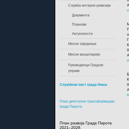
А
Служба интерне ревизије
v
Документа
М
Планови
П
Актуелности
о
Г
Месне заједнице
Месне канцеларије
А
m
Руководиоци Градске
управе
Б
Службени лист града Ниша
А
b
План дигиталне трансформације
града Пирота
План развоја Града Пирота
2021–2028.