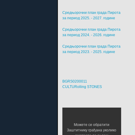
Средњорочни план града Пирота
за период 2025. - 2027. године
Средњорочни план града Пирота
за период 2024. - 2026. године
Средњорочни план града Пирота
за период 2023. - 2025. године
BGRS0200011
CULTURolling STONES
Можете се обратити
Заштитнику грађана уколико