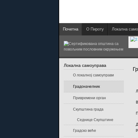
Почетна
О Пироту
Локална само
Локална самоуправа
Г
О локалној самоуправи
Градоначелник
Л
Привремени орган
В
Скупштина града
П
Седнице Скупштине
Д
р
Градско веће