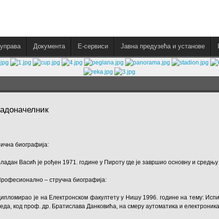
управа
Документа
E-сервиси
Јавна предузећа и установе
радоначелник
ична биографија:
ладан Васић је рођен 1971. године у Пироту где је завршио основну и средњу 
рофесионално – стручна биографија:
ипломирао је на Електронском факултету у Нишу 1996. године на тему: Испи
еда, код проф. др. Братислава Данковића, на смеру аутоматика и електроника