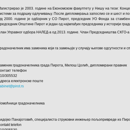
агистрирао је 2003. године на Економском факултету у Нишу на тези: Конц
истеми за подршку одлучивању. После дипломирања запослио се и шест и по г
д 2000. године је одборник у СО Пирот, председник УО Фонда за стамбен
редседник Општине Пирот и један од најмлађих председника у историји град
лан Управног одбора НАЛЕД-а од 2013. године. Члан Председништва СКГО-а 
радоначелник има заменика који га замењује у случају његове одсутности и с
аменик градоначелника града Пирота, Милош Цолић, дипломирани правник
Контакт телефон
010/305532
дреса електронске поште
abinet@pirot.rs
Помоћници градоначелника
идојко Панајотовић, специјалиста струковни инжењер пољопривреде из Пирот
ontakt telefon