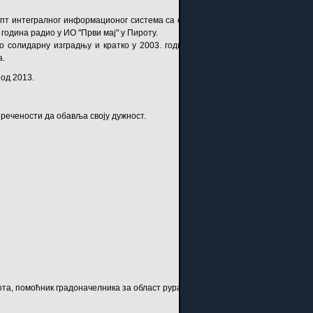
епт интегралног информационог система са освртом на Индустрију одеће "П
одина радио у ИО "Први мај" у Пироту.
о солидарну изградњу и кратко у 2003. години председник Извршног одбор
а.
од 2013.
пречености да обавља своју дужност.
а, помоћник градоначелника за област руралног развоја.