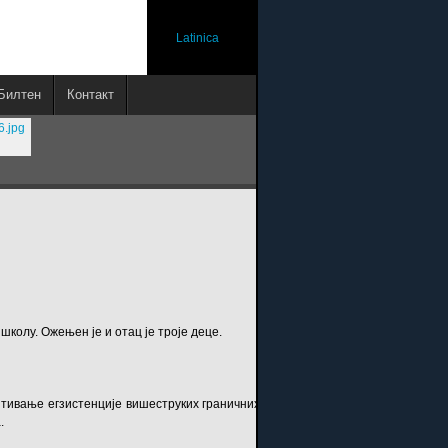
Latinica
Билтен
Контакт
школу. Ожењен је и отац је троје деце.
тивање егзистенције вишеструких граничних кругова и скупова код нелинеар
.