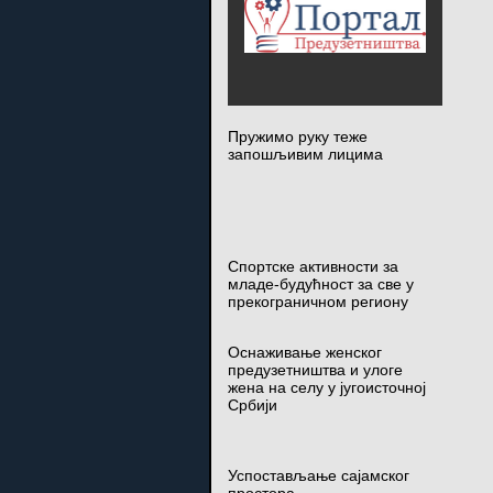
Пружимо руку теже
запошљивим лицима
Спортске активности за
младе-будућност за све у
прекограничном региону
Оснаживање женског
предузетништва и улоге
жена на селу у југоисточној
Србији
Успостављање сајамског
простора