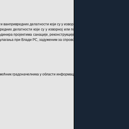
 ванпривредних делатности који су у изворној или повереној надлежности Г
дних делатности који су у изворној или повереној надлежности Града и то 
рдинира пројектима санације, реконструкције, унапређења својстава постојећ
а улагања при Влади РС, задуженим за спровођење инвестиција у ванпривреди
омоћник градоначелника у области информационих технологија и у области о