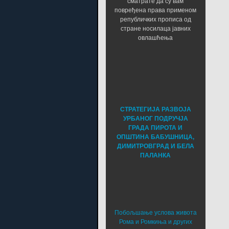
сматрате да су вам
повређена права применом
републичких прописа од
стране носилаца јавних
овлашћења
СТРАТЕГИЈА РАЗВОЈА
УРБАНОГ ПОДРУЧЈА
ГРАДА ПИРОТА И
ОПШТИНА БАБУШНИЦА,
ДИМИТРОВГРАД И БЕЛА
ПАЛАНКА
Побољшање услова живота
Рома и Ромкиња и других