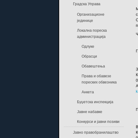
Градска Управа
М
Организационе
с
О
јединице
п
Локална пореска
Ч
администрација
Одлуке
Г
Обрасци
Обавештења
З
Права и обавезе
пореских обвезника
А
k
Анкета
Буџетска инспекција
Јавне набавке
Конкурси и јавни позиви
В
Јавно правобранилаштво
K