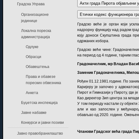
Акти града Пирота објављени 
Градска Управа
Етички кодекс функционера гр
Организационе
јединице
Градско
веће је орган који ускл
надзорну функцију над радом
гра
Локална пореска
коју доноси Скупштина
града
пре
администрација
одржаних избора.
Одлуке
Градско веће чине: Градоначелник
на период од 4 године, тајним гла
Обрасци
Градоначелник, мр Владан Васић,
Обавештења
Заменик Градоначелника, Милош 
Права и обавезе
Рођен 01.12.1981.године. По зани
пореских обвезника
Каријеру је започео у адвокатско
Пирот и Гимназији у Пироту, где је
Анкета
Као директор Зип центра за младе 
Буџетска инспекција
У том периоду настали су објекти 
али и као запослен у међународ
Јавне набавке
обављао од 2020. године. Ожењен 
Конкурси и јавни позиви
Чланови Градског већа града Пир
Јавно правобранилаштво