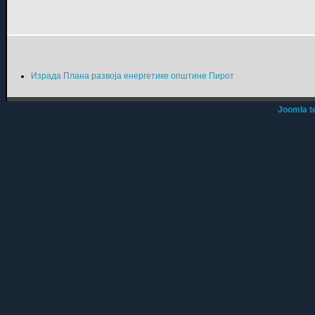
Израда Плана развоја енергетике општине Пирот
Joomla t