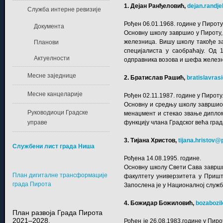
1. Дејан Ранђеловић,
dejan.randj
Служба интерне ревизије
Рођен 06.01.1968. године у Пироту
Документа
Основну школу завршио у Пироту,
железница. Вишу школу такође з
Планови
специјалиста у саобраћају. Од
Актуелности
одправника возова и шефа железни
Месне заједнице
2. Братислав Рашић,
bratislavra
Месне канцеларије
Рођен 02.11.1987. године у Пироту
Основну и средњу школу завршио 
Руководиоци Градске
менаџмент и стекао звање дипло
управе
функцију члана Градског већа гра
3. Тијана Христов,
tijana.hristov@p
Службени лист града Ниша
Рођена 14.08.1995. године.
Основну школу Свети Сава завршил
План дигиталне трансформације
факултету универзитета у Пришт
града Пирота
Запослена је у Националној служ
4. Божидар Божиловић,
bozabozi
План развоја Града Пирота
2021–2028.
Рођен је 26.08.1983.године у Пир