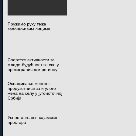
Пружимо руку теже
запошљивим лицима
Спортске активности за
младе-будућност за све у
прекограничном региону
Оснаживање женског
предузетништва и улоге
жена на селу у југоисточној
Србији
Успостављање сајамског
простора