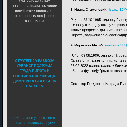
сматрате да су вам
повређена права применом
8. Ивана Стаменовић,
ivana_10@
републичких прописа од
стране носилаца јавних
Рођена 28.10.1985.године у Пирот
овлашћења
Основну и средњу школу завршила 
звање професор физичког васпит
Пирота, задужена за област социј
9. Мирослав Митић,
medamir083
Рођен 08.09.1986.године у Пироту.
СТРАТЕГИЈА РАЗВОЈА
Основну и средњу школу завр
УРБАНОГ ПОДРУЧЈА
28.02.2022.године радио у Дому 
ГРАДА ПИРОТА И
обавља функцију Градског већа гр
ОПШТИНА БАБУШНИЦА,
ДИМИТРОВГРАД И БЕЛА
Секретар Градског већа града Пир
ПАЛАНКА
Побољшање услова живота
Рома и Ромкиња и других