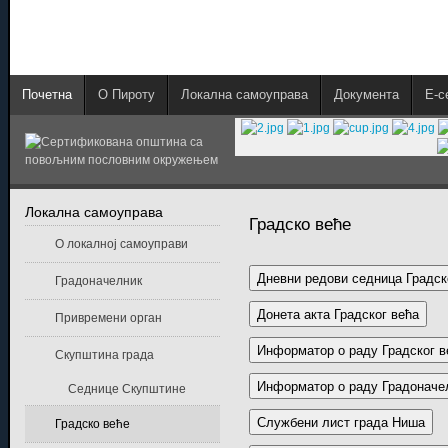
Почетна
О Пироту
Локална самоуправа
Документа
E-с
Локална самоуправа
Градско веће
О локалној самоуправи
Дневни редови седница Градск
Градоначелник
Донета акта Градског већа
Привремени орган
Информатор о раду Градског в
Скупштина града
Информатор о раду Градоначе
Седнице Скупштине
Службени лист града Ниша
Градско веће