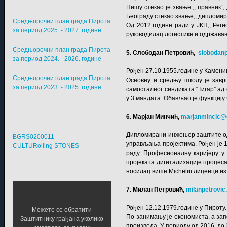
Нишу стекао је звање ,, правник“,
Београду стекао звање,, дипломир
Средњорочни план града Пирота
Од 2012.године ради у ЈКП,, Реги
за период 2025. - 2027. године
руководилац логистике и одржавањ
Средњорочни план града Пирота
5. Слободан Петровић,
slobodan
за период 2024. - 2026. године
Рођен 27.10.1955.године у Камен
Средњорочни план града Пирота
Основну и средњу школу је заврш
за период 2023. - 2025. године
самосталног синдиката “Тигар” ад
у 3 мандата. Обављао је функцију
6. Марјан Минчић,
marjanmincic@
Дипломирани инжењер заштите од 
BGRS0200011
управљања пројектима. Рођен је 1
CULTURolling STONES
раду. Професионалну каријеру у к
пројеката дигитализације процеса
носилац више Мichelin лиценци и
7. Милан Петровић,
milanpetrovic
Рођен 12.12.1979.године у Пироту.
Можете се обратити
По занимању је економиста, а зап
Заштитнику грађана уколико
производа. У периоду од 2016. до