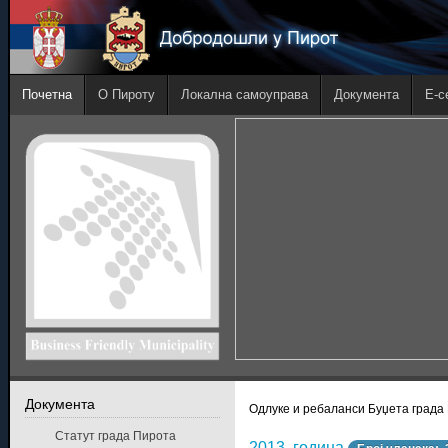
Почетна
О Пироту
Локална самоуправа
Документа
E-с
Документа
Одлуке и ребаланси Буџета града
Статут града Пирота
2013. година