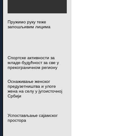
Пружимо руку теже
запошљивим лицима
Спортске активности за
младе-будућност за све у
прекограничном региону
Оснаживање женског
предузетништва и улоге
жена на селу у југоисточној
Србији
Успостављање сајамског
простора