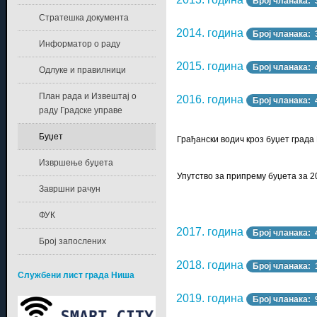
Број чланака: 
Стратешка документа
2014. година
Број чланака: 
Информатор о раду
2015. година
Број чланака: 
Одлуке и правилници
План рада и Извештај о
2016. година
Број чланака: 
раду Градске управе
Буџет
Грађански водич кроз
Извршење буџета
Упутство за припрему буџета за 2
Завршни рачун
ФУК
2017. година
Број чланака: 
Број запослених
2018. година
Број чланака: 
Службени лист града Ниша
2019. година
Број чланака: 