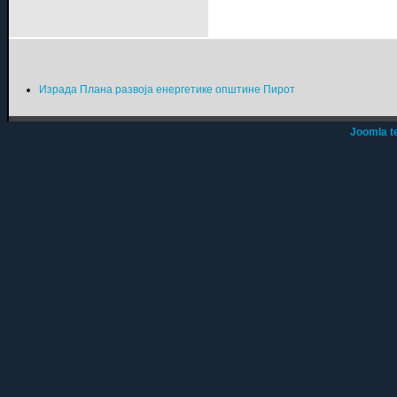
Израда Плана развоја енергетике општине Пирот
Joomla t