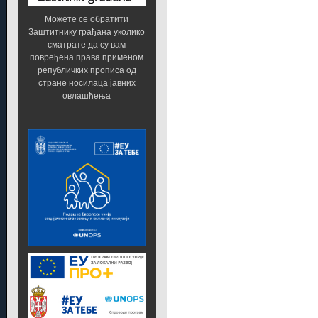
Можете се обратити
Заштитнику грађана уколико
сматрате да су вам
повређена права применом
републичких прописа од
стране носилаца јавних
овлашћења