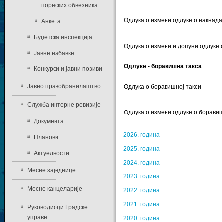
пореских обвезника
Одлука о измени одлуке о накнад
Анкета
Буџетска инспекција
Одлука о измени и допуни одлуке
Јавне набавке
Одлуке - боравишна такса
Конкурси и јавни позиви
Јавно правобранилаштво
Одлука о боравишној такси
Служба интерне ревизије
Одлука о измени одлуке о боравиш
Документа
2026. година
Планови
2025. година
Актуелности
2024. година
Месне заједнице
2023. година
Месне канцеларије
2022. година
2021. година
Руководиоци Градске
управе
2020. година