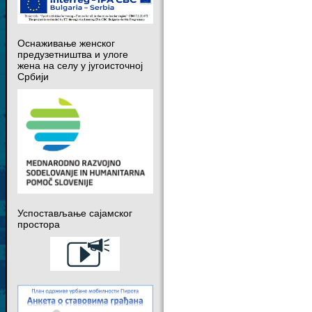
Оснаживање женског
предузетништва и улоге
жена на селу у југоисточној
Србији
Успостављање сајамског
простора