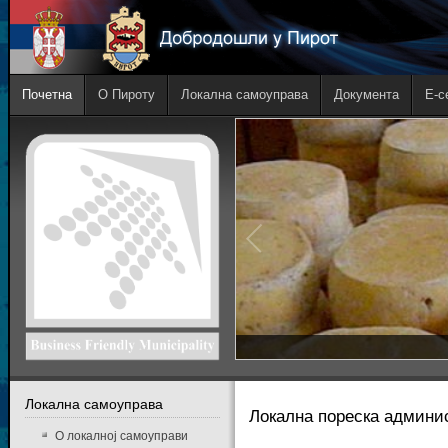
Почетна
О Пироту
Локална самоуправа
Документа
E-с
Локална самоуправа
Локална пореска админи
О локалној самоуправи