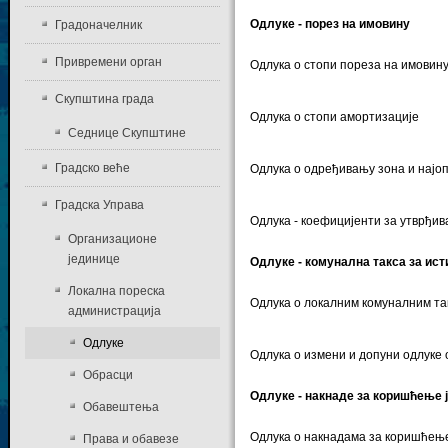
Одлуке - порез на имовину
Градоначелник
Привремени орган
Одлука о стопи пореза на имовин
Скупштина града
Одлука о стопи амортизације
Седнице Скупштине
Градско веће
Одлука о одређивању зона и најо
Градска Управа
Одлука - коефицијенти за утврђи
Организационе
јединице
Одлуке - комунална такса за и
Локална пореска
Одлука о локалним комуналним т
администрација
Одлуке
Одлука о измени и допуни одлуке
Обрасци
Одлуке - накнаде за коришћење 
Обавештења
Одлука о накнадама за коришћењ
Права и обавезе