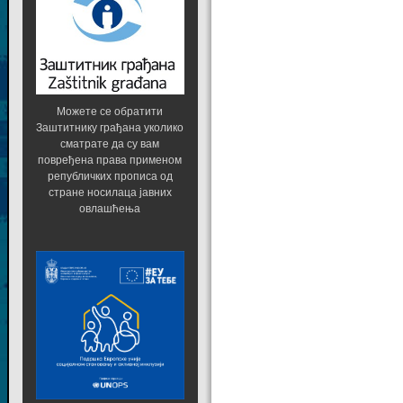
Можете се обратити
Заштитнику грађана уколико
сматрате да су вам
повређена права применом
републичких прописа од
стране носилаца јавних
овлашћења