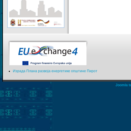
Израда Плана развоја енергетике општине Пирот
Joomla t