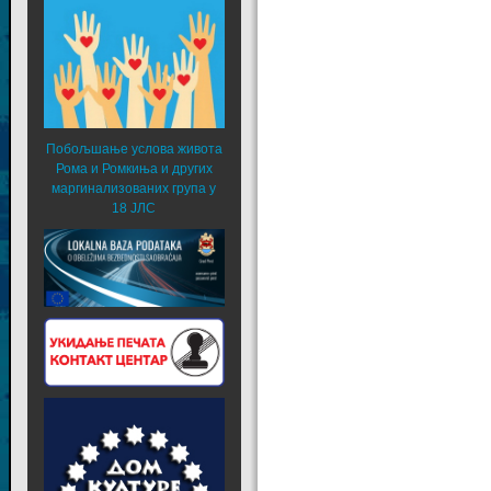
Побољшање услова живота
Рома и Ромкиња и других
маргинализованих група у
18 ЈЛС