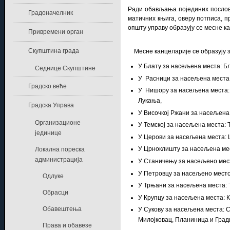
Ради обављања појединих послова
Градоначелник
матичних књига, оверу потписа, 
општу управу образују се месне к
Привремени орган
Скупштина града
Месне канцеларије се образују з
У Блату за насељена места: Б
Седнице Скупштине
У Расници за насељена места:
Градско веће
У Нишору за насељена места: 
Лукања,
Градска Управа
У Височкој Ржани за насељена 
Организационе
У Темској за насељена места: 
јединице
У Церови за насељена места: 
У Црноклишту за насељена мес
Локална пореска
администрација
У Станичењу за насељено мес
У Петровцу за насељено место:
Одлуке
У Трњани за насељена места: 
Обрасци
У Крупцу за насељена места: К
Обавештења
У Сукову за насељена места: 
Милојковац, Планиница и Гра
Права и обавезе