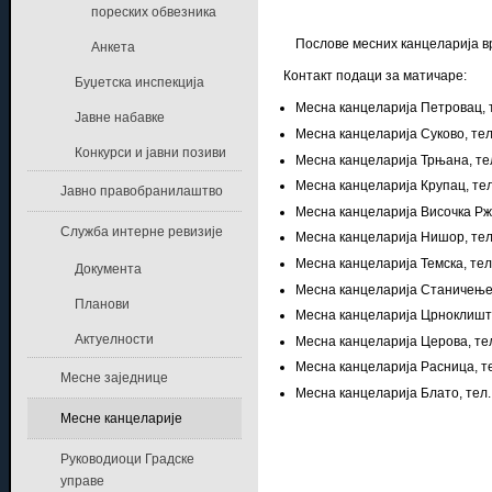
пореских обвезника
Послове месних канцеларија в
Анкета
Контакт подаци за матичаре:
Буџетска инспекција
Месна канцеларија Петровац, 
Јавне набавке
Месна канцеларија Суково, тел
Конкурси и јавни позиви
Месна канцеларија Трњана, те
Месна канцеларија Крупац, те
Јавно правобранилаштво
Месна канцеларија Височка Рж
Служба интерне ревизије
Месна канцеларија Нишор, тел
Месна канцеларија Темска, тел
Документа
Месна канцеларија Станичење,
Планови
Месна канцеларија Црноклиште
Актуелности
Месна канцеларија Церова, те
Месна канцеларија Расница, т
Месне заједнице
Месна канцеларија Блато, тел
Месне канцеларије
Руководиоци Градске
управе