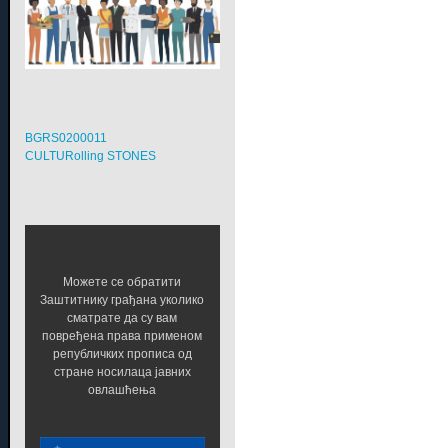
BGRS0200011
CULTURolling STONES
Можете се обратити
Заштитнику грађана уколико
сматрате да су вам
повређена права применом
републичких прописа од
стране носилаца јавних
овлашћења