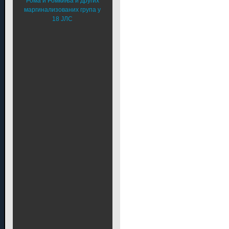
Рома и Ромкиња и других
маргинализованих група у
18 ЈЛС