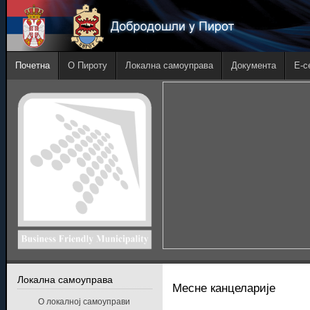
Почетна
О Пироту
Локална самоуправа
Документа
E-с
Локална самоуправа
Месне канцеларије
О локалној самоуправи