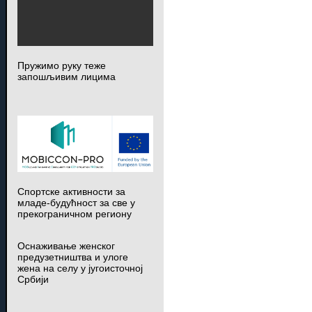
Пружимо руку теже
запошљивим лицима
Спортске активности за
младе-будућност за све у
прекограничном региону
Оснаживање женског
предузетништва и улоге
жена на селу у југоисточној
Србији