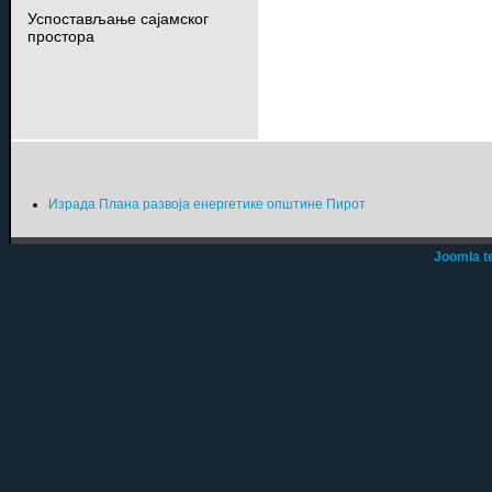
Успостављање сајамског
простора
Израда Плана развоја енергетике општине Пирот
Joomla t