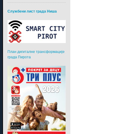
Службени лист града Ниша
План дигиталне трансформације
града Пирота