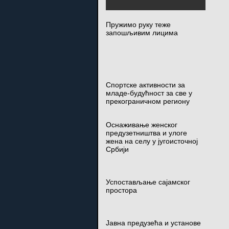
Пружимо руку теже
запошљивим лицима
Спортске активности за
младе-будућност за све у
прекограничном региону
Оснаживање женског
предузетништва и улоге
жена на селу у југоисточној
Србији
Успостављање сајамског
простора
Јавна предузећа и установе