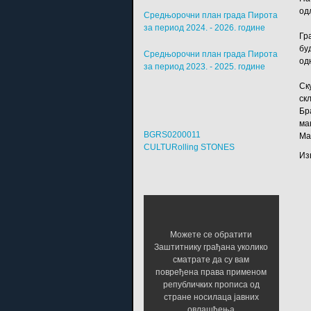
од
Средњорочни план града Пирота
за период 2024. - 2026. године
Гр
бу
Средњорочни план града Пирота
од
за период 2023. - 2025. године
Ск
ск
Бр
ма
BGRS0200011
Ма
CULTURolling STONES
Из
Можете се обратити
Заштитнику грађана уколико
сматрате да су вам
повређена права применом
републичких прописа од
стране носилаца јавних
овлашћења