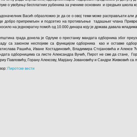
луке о увођењу бесплатних уџбеника за ученике основних и средњих школа ко
адоначелник Васић образложио је да се о овој теми може расправљати али д
де добро припремљен и подсетио на противљење тадашњег члана Привреме
носило на једнократну помоћ од 10.000 динара коју је држава давала младима
упштина града донела је Одлуке о престанку мандата одборника због преуз
ладу са законом неспојиве са функцијом одборника као и оставке одбо
атислава Рашића, Иване Костадиновић, Владимира Стојановића и Алексе Ћ
ндата одборницима са листе Александра Вучић, Пирот не сме да стане, Го
риу Павловићу, Горану Алексову, Марјану Јовановићу и Сандри Живковић са 
вор:
Пиротске вести