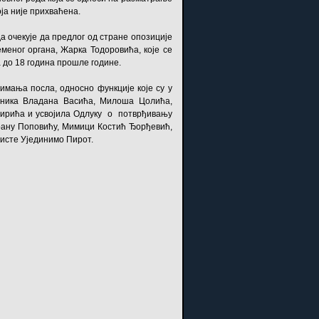
ја није прихваћена.
а очекује да предлог од стране опозиције
ног органа, Жарка Тодоровића, које се
 до 18 година прошле године.
имања посла, односно функције које су у
рника Владана Васића, Милоша Цолића,
ирића и усвојила Одлуку о потврђивању
рану Поповићу, Мимици Костић Ђорђевић,
листе Ујединимо Пирот.