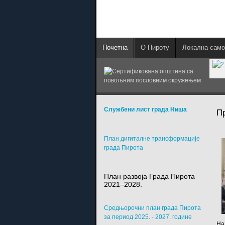
Почетна
О Пироту
Локална само
Службени лист града Ниша
П
План дигиталне трансформације
града Пирота
План развоја Града Пирота
2021–2028.
Средњорочни план града Пирота
за период 2025. - 2027. године
На