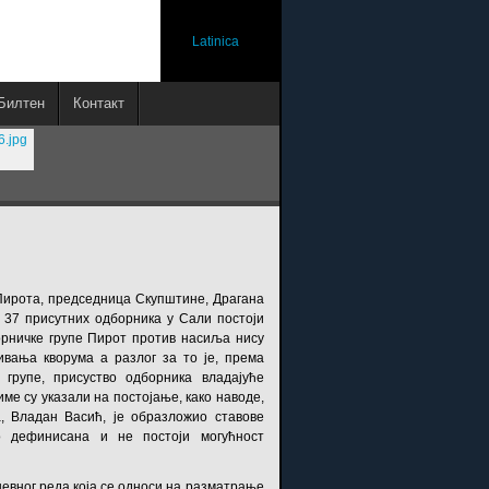
Latinica
Билтен
Контакт
Пирота, председница Скупштине, Драгана
а 37 присутних одборника у Сали постоји
орничке групе Пирот против насиља нису
ивања кворума а разлог за то је, према
групе, присуство одборника владајуће
ме су указали на постојање, како наводе,
, Владан Васић, је образложио ставове
о дефинисана и не постоји могућност
евног реда која се односи на разматрање