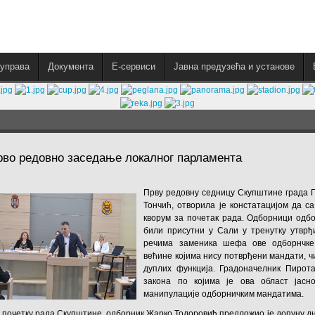
управа
Документа
E-сервиси
Јавна предузећа и установе
рво редовно заседање локалног парламента
Прву редовну седницу Скупштине града 
Тончић, отворила је констатацијом да с
кворум за почетак рада. Одборници одб
били присутни у Сали у тренутку утврђ
речима заменика шефа ове одборнчке 
већине којима нису потврђени мандати, чи
дуплих функција. Градоначелник Пирота
закона по којима је ова област јасн
манипулације одборничким мандатима.
 почетку рада Скупштине, одборник Жарко Тодоровић предложио је допуну дн