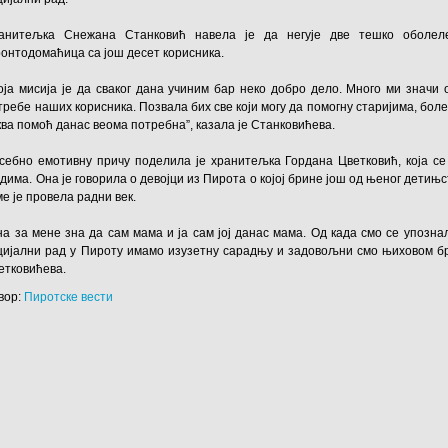
анитељка Снежана Станковић навела је да негује две тешко оболел
ронтодомаћица са још десет корисника.
оја мисија је да сваког дана учиним бар неко добро дело. Много ми значи
требе наших корисника. Позвала бих све који могу да помогну старијима, бол
ква помоћ данас веома потребна”, казала је Станковићева.
себно емотивну причу поделила је хранитељка Гордана Цветковић, која се
дима. Она је говорила о девојци из Пирота о којој брине још од њеног детињст
ме је провела радни век.
на за мене зна да сам мама и ја сам јој данас мама. Од када смо се упозн
цијални рад у Пироту имамо изузетну сарадњу и задовољни смо њиховом бри
етковићева.
вор:
Пиротске вести