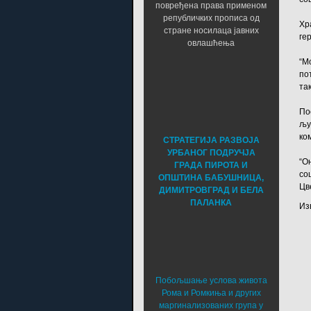
повређена права применом
републичких прописа од
Хр
стране носилаца јавних
ге
овлашћења
“М
по
та
По
љу
ко
СТРАТЕГИЈА РАЗВОЈА
УРБАНОГ ПОДРУЧЈА
“О
ГРАДА ПИРОТА И
со
ОПШТИНА БАБУШНИЦА,
Цв
ДИМИТРОВГРАД И БЕЛА
ПАЛАНКА
Из
Побољшање услова живота
Рома и Ромкиња и других
маргинализованих група у