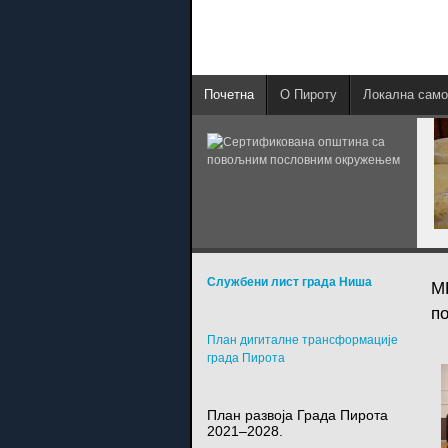
Почетна
О Пироту
Локална само
Службени лист града Ниша
М
п
План дигиталне трансформације
града Пирота
План развоја Града Пирота
2021–2028.