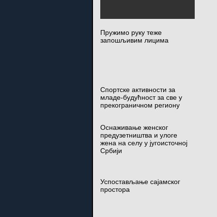
Пружимо руку теже
запошљивим лицима
Спортске активности за
младе-будућност за све у
прекограничном региону
Оснаживање женског
предузетништва и улоге
жена на селу у југоисточној
Србији
Успостављање сајамског
простора