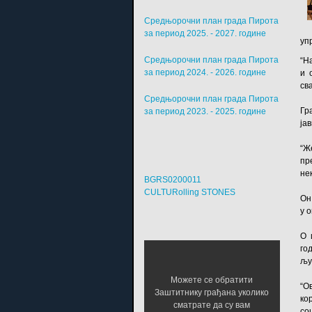
Средњорочни план града Пирота
за период 2025. - 2027. године
уп
Средњорочни план града Пирота
“Н
за период 2024. - 2026. године
и 
св
Средњорочни план града Пирота
Гр
за период 2023. - 2025. године
ја
“Ж
пр
не
BGRS0200011
CULTURolling STONES
Он
у 
О 
го
љу
Можете се обратити
“О
Заштитнику грађана уколико
ко
сматрате да су вам
со