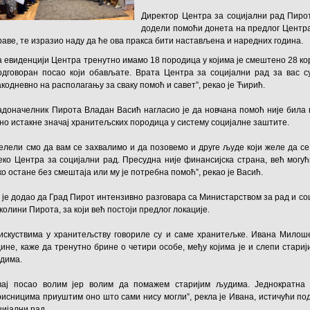
Директор Центра за социјални рад Пирот
додели помоћи донета на предлог Центра,
раве, те изразио наду да ће ова пракса бити настављена и наредних година.
а евиденцији Центра тренутно имамо 18 породица у којима је смештено 28 кор
одговоран посао који обављате. Врата Центра за социјални рад за вас с
акодневно на располагању за сваку помоћ и савет”, рекао је Ћирић.
адоначелник Пирота Владан Васић нагласио је да новчана помоћ није била 
вно истакне значај хранитељских породица у систему социјалне заштите.
елели смо да вам се захвалимо и да позовемо и друге људе који желе да с
еко Центра за социјални рад. Пресудна није финансијска страна, већ могу
ко остане без смештаја или му је потребна помоћ”, рекао је Васић.
 је додао да Град Пирот интензивно разговара са Министарством за рад и с
околини Пирота, за који већ постоји предлог локације.
искуствима у хранитељству говориле су и саме хранитељке. Ивана Милоше
дине, каже да тренутно брине о четири особе, међу којима је и слепи стари
дима.
вај посао волим јер волим да помажем старијим људима. Једнократна
рисницима приуштим оно што сами нису могли”, рекла је Ивана, истичући по
цијални рад.