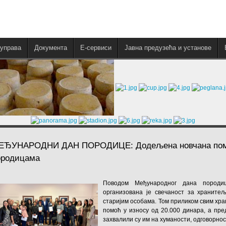
управа
Документа
E-сервиси
Јавна предузећа и установе
ЕЂУНАРОДНИ ДАН ПОРОДИЦЕ: Додељена новчана пом
ородицама
Поводом Међународног дана породиц
организована је свечаност за храните
старијим особама. Том приликом свим хра
помоћ у износу од 20.000 динара, а пр
захвалили су им на хуманости, одговорнос