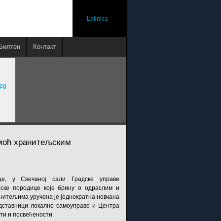
Latinica
Билтен
Контакт
оћ хранитељским
е, у Свечаној сали Градске управе
љске породице које брину о одраслим и
нитељима уручена је једнократна новчана
едставници локалне самоуправе и Центра
ти и посвећености.