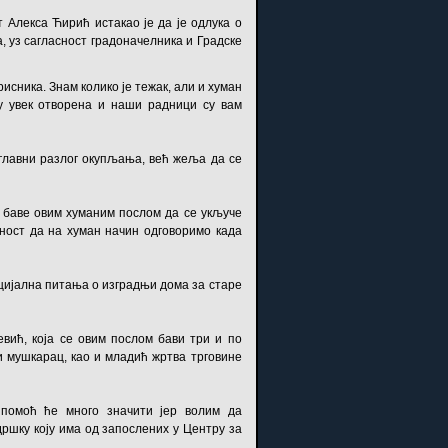
 Алекса Ћирић истакао је да је одлука о
 уз сагласност градоначелника и Градске
исника. Знам колико је тежак, али и хуман
у увек отворена и наши радници су вам
главни разлог окупљања, већ жеља да се
е баве овим хуманим послом да се укључе
ћност да на хуман начин одговоримо када
оцијална питања о изградњи дома за старе
вић, која се овим послом бави три и по
ји мушкарац, као и младић жртва трговине
 помоћ ће много значити јер волим да
дршку коју има од запослених у Центру за