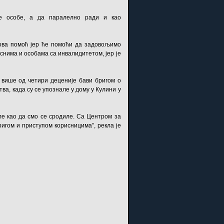
е особе, а да паралелно ради и као
 ова помоћ јер ће помоћи да задовољимо
еснима и особама са инвалидитетом, јер је
 више од четири деценије бави бригом о
ва, када су се упознале у дому у Кулини у
але као да смо се сродиле. Са Центром за
гом и приступом корисницима”, рекла је