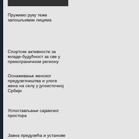
Пружимо руку теже
запошљивим лицима
Спортске активности за
младе-будућност за све у
прекограничном региону
Оснаживање женског
предузетништва и улоге
жена на селу у југоисточној
Србији
Успостављање сајамског
простора
Јавна предузећа и установе