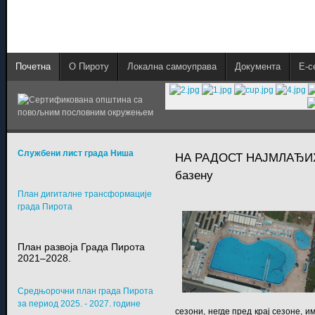
Почетна
О Пироту
Локална самоуправа
Документа
E-с
Службени лист града Ниша
НА РАДОСТ НАЈМЛАЂИХ: 
базену
План дигиталне трансформације
града Пирота
План развоја Града Пирота
2021–2028.
Средњорочни план града Пирота
за период 2025. - 2027. године
сезони, негде пред крај сезоне, 