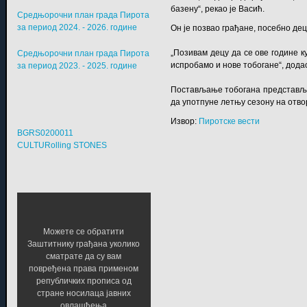
базену“, рекао је Васић.
Средњорочни план града Пирота
за период 2024. - 2026. године
Он је позвао грађане, посебно дец
„Позивам децу да се ове године к
Средњорочни план града Пирота
испробамо и нове тобогане“, дода
за период 2023. - 2025. године
Постављање тобогана представља 
да употпуне летњу сезону на отво
Извор:
Пиротске вести
BGRS0200011
CULTURolling STONES
Можете се обратити
Заштитнику грађана уколико
сматрате да су вам
повређена права применом
републичких прописа од
стране носилаца јавних
овлашћења