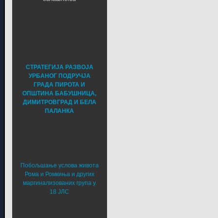
СТРАТЕГИЈА РАЗВОЈА
УРБАНОГ ПОДРУЧЈА
ГРАДА ПИРОТА И
ОПШТИНА БАБУШНИЦА,
ДИМИТРОВГРАД И БЕЛА
ПАЛАНКА
Побољшање услова живота
Рома и Ромкиња и других
маргинализованих група у
18 ЈЛС