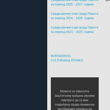
Средњорочни план града Пирота
за период 2025. - 2027. године
Средњорочни план града Пирота
за период 2024. - 2026. године
Средњорочни план града Пирота
за период 2023. - 2025. године
BGRS0200011
CULTURolling STONES
Можете се обратити
Заштитнику грађана уколико
сматрате да су вам
повређена права применом
републичких прописа од