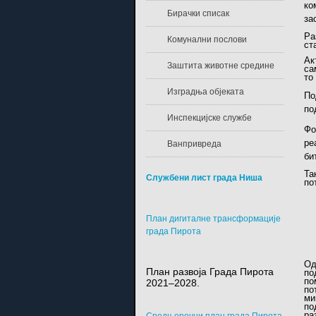
ко
Бирачки списак
за
Ра
Комунални послови
ст
Ак
Заштита животне средине
са
то
Изградња објеката
По
по
Инспекцијске службе
Фо
ре
Ванпривреда
би
Та
Службени лист града Ниша
по
План дигиталне трансформације
града Пирота
Од
План развоја Града Пирота
по
по
2021–2028.
по
ми
по
ра