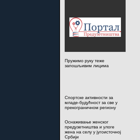
Пружимо руку теже
запошљивим лицима
Спортске активности за
младе-будућност за све у
прекограничном региону
Оснаживање женског
предузетништва и улоге
жена на селу у југоисточној
Србији