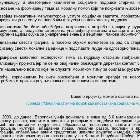
муникацију и обезбеђење квалитетне социјалне подршке старима на
сноване на формирању тима за мобилну помоћ који ће покривати њихове
звојем иновативне међусекторске услуге социјалне заштите, пројект
аријих лица на селу са посебним фокусом на психолошку подршку.
тивностима ће бити обезбеђена покривеност потреба старијих у рур
моуправе, а предузеће се мере на унапређењу вештина и капацитета љу
 организацијом обука за унапређење знања и вештина чланова мобилног 
дизањем свести грађана, а посебно обуком волонтера за рад са стари
дизању свести локалне заједнице и подстицати људе на одговорно пона
рмирање мобилног експертског тима за подршку старијим грађаним
ализацији пројекта јер ће се на овај начин обезбедити директан контакт 
ти набављено возило које ће служити мобилном тиму за обилазак руралн
кође, корисницима ће бити обезбеђени и мобилни уређаји са ново
требама старих лица у њиховим свакодневним активностима.
Више о пројекту можете сазнати на:
Пројекат \"Мобилна стручна помоћ као иновативна социјална усл
 2000. до данас, Европска унија донирала је више од 3.6 милијарди е
дршку развоја, квалитета живота и реформи у следећим сферама: ци
моћ поплављеним подручјима, образовање, повезаност, заштита око
трошача, култура, владавина права, локални развој, послови и пр
грације, управљање јавним средствима, цивилно друштво и медији, соци
дршка је имплементирана кроз сарадњу са Владом Републике Србије. Ев
звојних средстава него сви други интернационални донатори заједно.