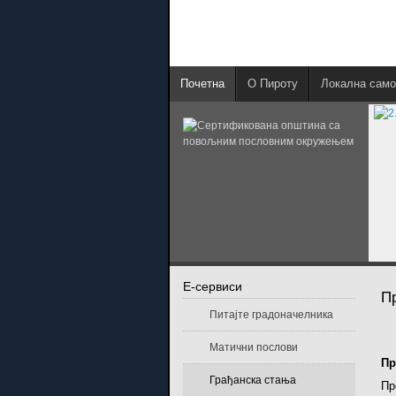
Почетна
О Пироту
Локална само
E-сервиси
П
Питајте градоначелника
Матични послови
Пр
Грађанска стања
Пр