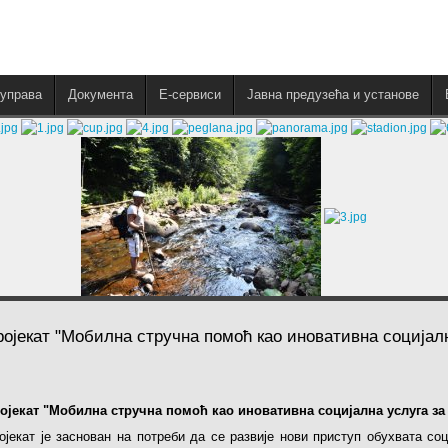
управа
Документа
E-сервиси
Јавна предузећа и установе
ројекат "Мобилна стручна помоћ као иновативна социјалн
ојекат "Мобилна стручна помоћ као иновативна социјална услуга за 
ојекат је заснован на потреби да се развије нови приступ обухвата соц