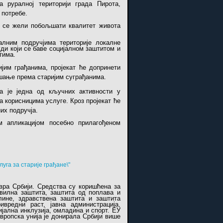
 руралној територији града Пирота,
 потребе.
ом се жели побољшати квалитет живота
алним подручјима територије локалне
ди који се баве социјалном заштитом и
тима.
јим грађанима, пројекат ће допринети
шање према старијим суграђанима.
а је једна од кључних активности у
са корисницима услуге. Кроз пројекат ће
их подручја.
м апликацијом посебно прилагођеном
уга за старије грађане\"
вра Србији. Средства су коришћена за
вилна заштита, заштита од поплава и
лине, здравствена заштита и заштита
ивредни раст, јавна администрација,
јална инклузија, омладина и спорт. ЕУ
ропска унија је донирала Србији више