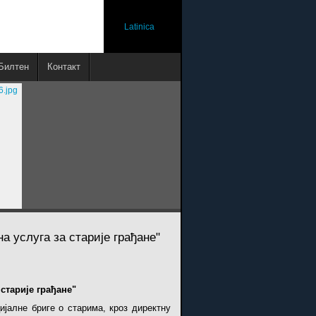
Latinica
Билтен
Контакт
а услуга за старије грађане"
старије грађане"
ијалне бриге о старима, кроз директну