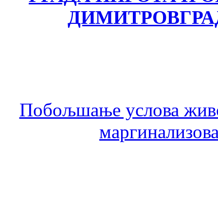
ДИМИТРОВГРА
Побољшање услова живо
маргинализова