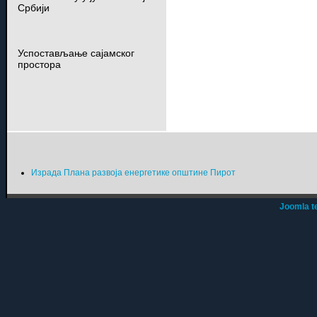
Србији
Успостављање сајамског
простора
Израда Плана развоја енергетике општине Пирот
Joomla t