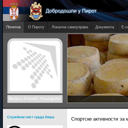
Почетна
О Пироту
Локална самоуправа
Документа
E-с
Службени лист града Ниша
Спортске активности за 