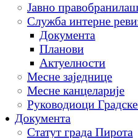
Јавно правобранила
Служба интерне реви
Документа
Планови
Актуелности
Месне заједнице
Месне канцеларије
Руководиоци Градске
Документа
Статут града Пирота