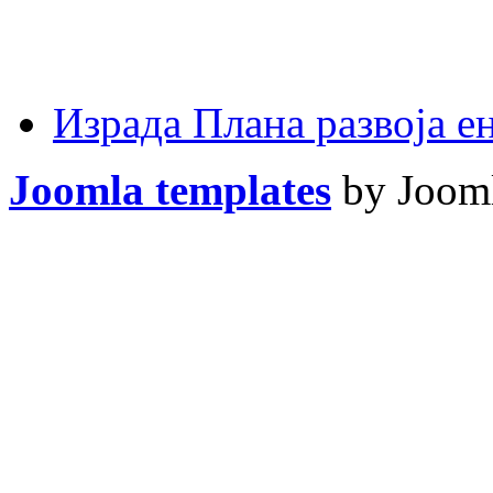
Израда Плана развоја 
Joomla templates
by Jooml