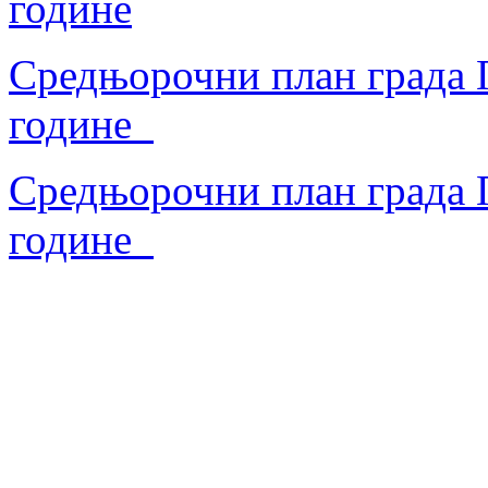
године
Средњорочни план града П
године
Средњорочни план града П
године