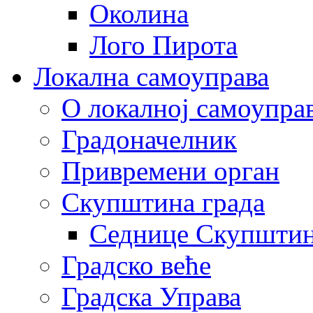
Околина
Лого Пирота
Локална самоуправа
О локалној самоупра
Градоначелник
Привремени орган
Скупштина града
Седнице Скупшти
Градско веће
Градска Управа