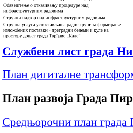
Обавештење о отказивању процедуре над
инфраструктурним радовима
Стручни надзор над инфраструктурним радовима
Стручна услуга успостављања радне групе за формирање
изложбених поставки - преградни бедеми и куле на
простору доњег града Тврђаве „Кале“
Службени лист града Н
План дигиталне трансфор
План развоја Града Пир
Средњорочни план града П