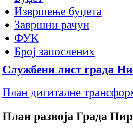
Извршење буџета
Завршни рачун
ФУК
Број запослених
Службени лист града Н
План дигиталне трансфор
План развоја Града Пир