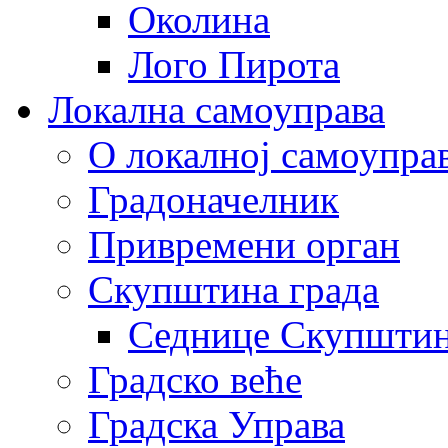
Околина
Лого Пирота
Локална самоуправа
О локалној самоупра
Градоначелник
Привремени орган
Скупштина града
Седнице Скупшти
Градско веће
Градска Управа