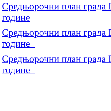
Средњорочни план града П
године
Средњорочни план града П
године
Средњорочни план града П
године