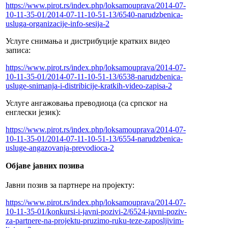
https://www.pirot.rs/index.php/loksamouprava/2014-07-
10-11-35-01/2014-07-11-10-51-13/6540-narudzbenica-
usluga-organizacije-info-sesija-2
Услуге снимања и дистрибуције кратких видео
записа:
https://www.pirot.rs/index.php/loksamouprava/2014-07-
10-11-35-01/2014-07-11-10-51-13/6538-narudzbenica-
usluge-snimanja-i-distribicije-kratkih-video-zapisa-2
Услуге ангажовања преводиоца (са српског на
енглески језик):
https://www.pirot.rs/index.php/loksamouprava/2014-07-
10-11-35-01/2014-07-11-10-51-13/6554-narudzbenica-
usluge-angazovanja-prevodioca-2
Објаве јавних позива
Јавни позив за партнере на пројекту:
https://www.pirot.rs/index.php/loksamouprava/2014-07-
10-11-35-01/konkursi-i-javni-pozivi-2/6524-javni-poziv-
za-partnere-na-projektu-pruzimo-ruku-teze-zaposljivim-