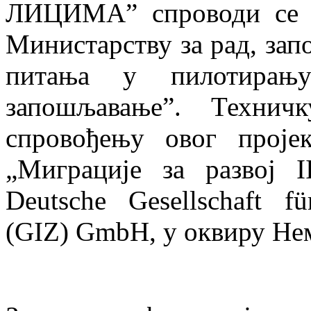
ЛИЦИМА” спроводи се у
Министарству за рад, зап
питања у пилотирањ
запошљавање”. Технич
спровођењу овог проје
„Миграције за развој I
Deutsche Gesellschaft fü
(GIZ) GmbH, у оквиру Нем