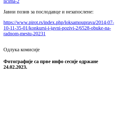
licima-2
Јавни позив за послодавце и незапослене:
https://www.pirot.rs/index.php/loksamouprava/2014-07-
10-11-35-01/konkursi-i-javni-pozivi-2/6528-obuke-na-
radnom-mestu-20231
Одлука комисије
Фотографије са прве инфо сесије одржане
24.02.2023.