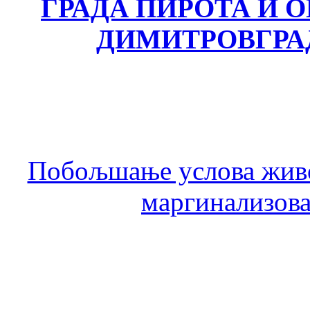
ГРАДА ПИРОТА И
ДИМИТРОВГРА
Побољшање услова живо
маргинализова