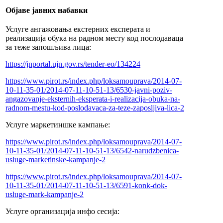
Објаве јавних набавки
Услуге ангажовања екстерних експерата и
реализација обука на радном месту код послодаваца
за теже запошљива лица:
https://jnportal.ujn.gov.rs/tender-eo/134224
https://www.pirot.rs/index.php/loksamouprava/2014-07-
10-11-35-01/2014-07-11-10-51-13/6530-javni-poziv-
angazovanje-eksternih-eksperata-i-realizacija-obuka-na-
radnom-mestu-kod-poslodavaca-za-teze-zaposljiva-lica-2
Услуге маркетиншке кампање:
https://www.pirot.rs/index.php/loksamouprava/2014-07-
10-11-35-01/2014-07-11-10-51-13/6542-narudzbenica-
usluge-marketinske-kampanje-2
https://www.pirot.rs/index.php/loksamouprava/2014-07-
10-11-35-01/2014-07-11-10-51-13/6591-konk-dok-
usluge-mark-kampanje-2
Услуге организација инфо сесија: