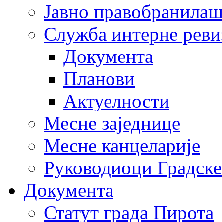
Јавно правобранила
Служба интерне реви
Документа
Планови
Актуелности
Месне заједнице
Месне канцеларије
Руководиоци Градске
Документа
Статут града Пирота