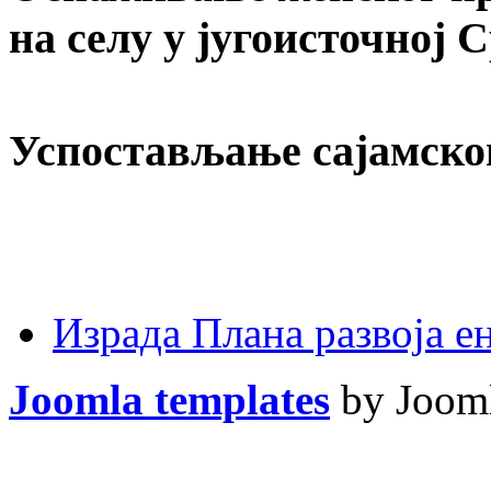
на селу у југоисточној 
Успостављање сајамско
Израда Плана развоја 
Joomla templates
by Jooml