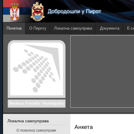
Почетна
О Пироту
Локална самоуправа
Документа
E-с
Локална самоуправа
Анкета
О локалној самоуправи