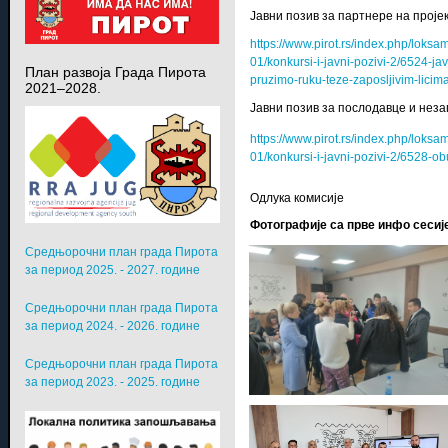
Јавни позив за партнере на пројек
https://www.pirot.rs/index.php/lok
01/konkursi-i-javni-pozivi-2/6524-ja
План развоја Града Пирота
pruzimo-ruku-teze-zaposljivim-licim
2021–2028.
Јавни позив за послодавце и нез
https://www.pirot.rs/index.php/lok
01/konkursi-i-javni-pozivi-2/6528
Одлука комисије
Фотографије са прве инфо сесије
Средњорочни план града Пирота
за период 2025. - 2027. године
Средњорочни план града Пирота
за период 2024. - 2026. године
Средњорочни план града Пирота
за период 2023. - 2025. године