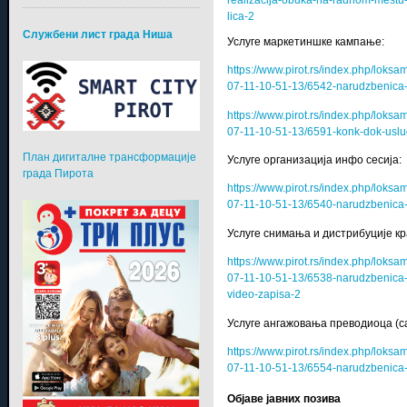
lica-2
Службени лист града Ниша
Услуге маркетиншке кампање:
https://www.pirot.rs/index.php/lok
07-11-10-51-13/6542-narudzbenica
https://www.pirot.rs/index.php/lok
07-11-10-51-13/6591-konk-dok-usl
План дигиталне трансформације
Услуге организација инфо сесија:
града Пирота
https://www.pirot.rs/index.php/lok
07-11-10-51-13/6540-narudzbenica-u
Услуге снимања и дистрибуције кр
https://www.pirot.rs/index.php/lok
07-11-10-51-13/6538-narudzbenica-us
video-zapisa-2
Услуге ангажовања преводиоца (са 
https://www.pirot.rs/index.php/lok
07-11-10-51-13/6554-narudzbenica
Објаве јавних позива