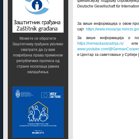
финансијску подршку спровођењу о
Deutsche Gesellschaft für Interna
За више информација о овом про
сајт
https://www.inovacije.minrzs.gov
За више информација о под
Можете се обратити
https://nemackasaradnja.rs/
или к
Заштитнику грађана уколико
www.youtube.com/@GermanCoopera
сматрате да су вам
и
Центар за саветовање у Србији
|
повређена права применом
републичких прописа од
стране носилаца јавних
овлашћења