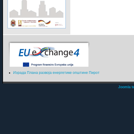
Израда Плана развоја енергетике општине Пирот
Joomla t