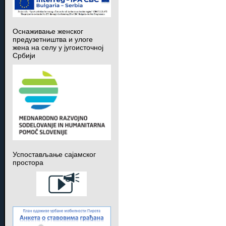
Оснаживање женског
предузетништва и улоге
жена на селу у југоисточној
Србији
Успостављање сајамског
простора