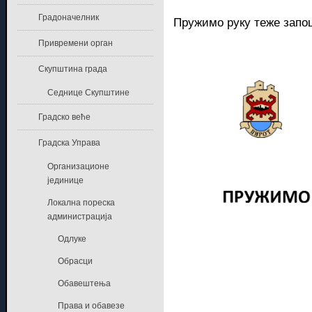
Градоначелник
Пружимо руку теже за
Привремени орган
Скупштина града
Седнице Скупштине
Градско веће
Градска Управа
Организационе
јединице
Локална пореска
администрација
Одлуке
Обрасци
Обавештења
Права и обавезе