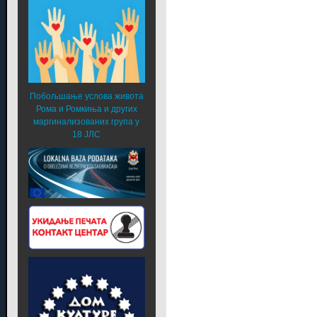
Побољшање услова живота
Рома и Ромкиња и других
маргинализованих група у
18 ЈЛС