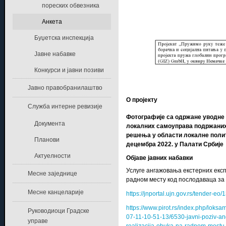
пореских обвезника
Анкета
Буџетска инспекција
Јавне набавке
Конкурси и јавни позиви
Јавно правобранилаштво
О пројекту
Служба интерне ревизије
Фотографије са одржане уводне 
Документа
локалних самоуправа подржаних
решења у области локалне поли
Планови
децембра 2022. у Палати Србије
Актуелности
Објаве јавних набавки
Услуге ангажовања екстерних експ
Месне заједнице
радном месту код послодаваца за
Месне канцеларије
https://jnportal.ujn.gov.rs/tender-eo
https://www.pirot.rs/index.php/lok
Руководиоци Градске
07-11-10-51-13/6530-javni-poziv-an
управе
realizacija-obuka-na-radnom-mestu-