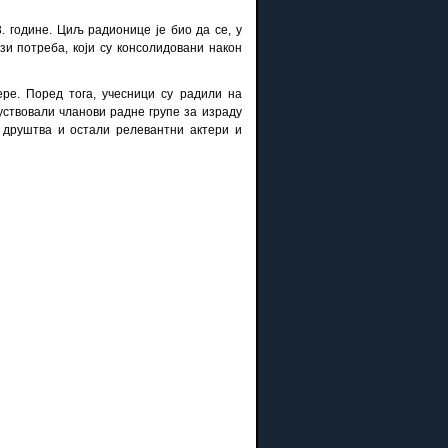
 године. Циљ радионице је био да се, у
зи потреба, који су консолидовани након
ре. Поред тога, учесници су радили на
уствовали чланови радне групе за израду
г друштва и остали релевантни актери и