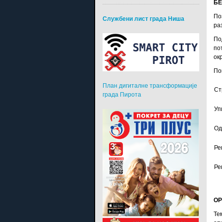
БЕ
По
Службени лист града Ниша
ра
По
по
ок
По
План дигиталне трансформације
Ст
града Пирота
Уп
Од
Ре
Ре
ОР
Те