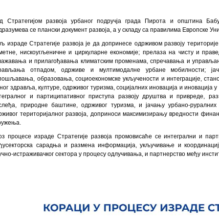
д Стратегијом развоја урбаног подручја града Пирота и општина Баб
дразумева се плански документ развоја, а у складу са правилима Европске Уни
љ израде Стратегије развоја је да допринесе одрживом развоју територије
метне, нискоугљеничне и циркуларне економије; прелаза на чисту и правед
лажавања и прилагођавања климатским променама, спречавања и управља
рављања отпадом, одрживе и мултимодалне урбане мобилности; ја
пошљавања, образовања, социоекономске укључености и интеграције, стано
вног здравља, културе, одрживог туризма, социјалних иновација и иновација 
тегралног и партиципативног приступа развоју друштва и привреде, разв
слеђа, природне баштине, одрживог туризма, и јачању урбано-руралних
рживог територијалног развоја, доприноси максимизирању вредности финан
ружења.
оз процесе израде Стратегије развоја промовисаће се интегрални и парт
ђусекторска сарадња и размена информација, укључивање и координација 
учно-истраживачког сектора у процесу одлучивања, и партнерство међу инс