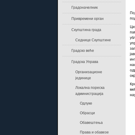
Градоначелник
По
по
Привремени орган
Ци
Скупштина града
па
уб
Седнице Скупштине
уп
за
Градско веће
ја
ин
Градска Управа
на
од
Организационе
ок
јединице
Кр
Локална пореска
ме
администрација
на
Одлуке
Обрасци
Обавештења
Права и обавезе