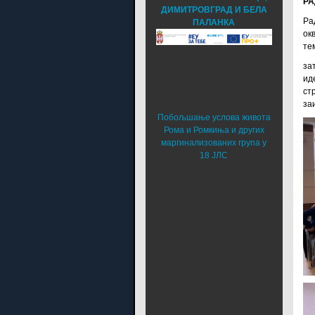
РА
ДИМИТРОВГРАД И БЕЛА
Ра
ПАЛАНКА
ок
те
за
ид
ст
за
Побољшање услова живота
Рома и Ромкиња и других
маргинализованих група у
18 ЈЛС