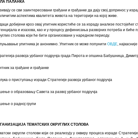
ЛА ПАЛАНКА
зивају се сви заинтересовани грађани и грађанке да дају свој допринос у изр
зличитим аспектима квалитета живота на територији на којој живе.
даци добијени кроз овај упитник користиће се за израду анализе постојећег 
тенцијала и изазова, као и у процесу дефинисања развојних потреба и биће 
руглих столова који ће бити организовани у наредном периоду.
пуњавање упитника је анонимно. Упитник се може попунити
ОВДЕ
, најкасниј
ратегија развоја урбаног подручја града Пирота и опшина Бабушница, Дими
итник за грађане и грађанке
лука о приступању изради Стратегије развоја урбаног подручја
шење о образовању Савета за развој урбаног подручја
шење о радној групи
ГАНИЗАЦИЈА ТЕМАТСКИХ ОКРУГЛИХ СТОЛОВА
матски округли столови који се реализују у оквиру процеса израде Стратегиј