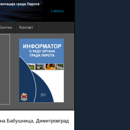
Latinica
Билтен
Контакт
тина Бабушница, Димитровград