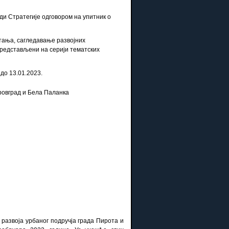
ади Стратегије одговором на упитник о
стања, сагледавање развојних
представљени на серији тематских
е до 13.01.2023.
тровград и Бела Паланка
е развоја урбаног подручја града Пирота и