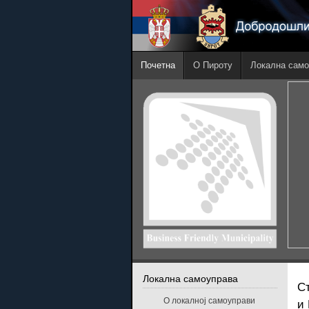
Почетна
О Пироту
Локална само
Локална самоуправа
С
О локалној самоуправи
и