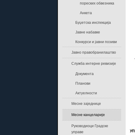
пореских обвезника
Анкета
Буџетска инспекција
Јавне набавке
Конкурси и јавни позиви
Јавно правобранилаштво
Служба интерне ревизије
Документа
Планови
Актуелности
Месне заједнице
Месне канцеларије
Руководиоци Градске
УП
управе