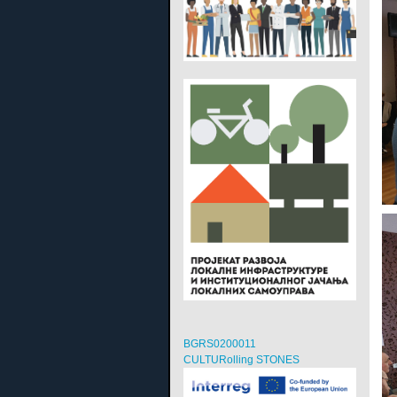
BGRS0200011
CULTURolling STONES