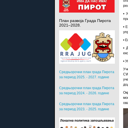
оп
ре
• 
пр
План развоја Града Пирота
2021–2028.
• 
уп
• 
• 
ек
• 
Уч
Средњорочни план града Пирота
СW
за период 2025. - 2027. године
уч
до
Средњорочни план града Пирота
Ок
за период 2024. - 2026. године
мо
ов
Средњорочни план града Пирота
за период 2023. - 2025. године