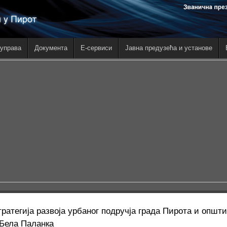
управа
Документа
E-сервиси
Јавна предузећа и установе
тратегија развоја урбаног подручја града Пирота и опш
 Бела Паланка