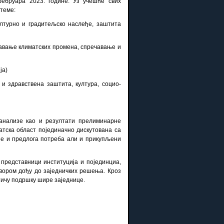
ебруара 2023. године. Уз учешће свих
 теме:
културно и градитељско наслеђе, заштита
ођавање климатских промена, спречавање и
ја)
и здравствена заштита, култура, социо-
 анализе као и резултати прелиминарне
атска област појединачно дискутована са
зе и предлога потреба али и прикупљени
 представници институција и појединциа,
овором дођу до заједничких решења. Кроз
тичу подршку шире заједнице.