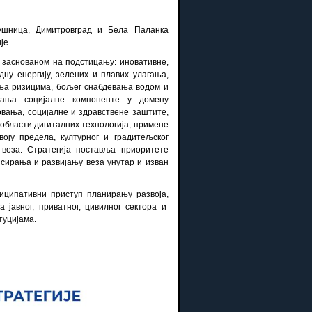
ушница, Димитровград и Бела Паланка
је.
 заснованом на подстицању: иновативне,
ну енергију, зелених и плавих улагања,
ња ризицима, бољег снабдевања водом и
чања социјалне компоненте у домену
вања, социјалне и здравствене заштите,
у области дигиталних технологија; примене
оју предела, културног и градитељског
 веза. Стратегија поставља приоритете
сирања и развијању веза унутар и изван
иципативни приступ планирању развоја,
јавног, приватног, цивилног сектора и
титуцијама.