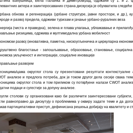
штина Бабушница, Бела Паланка и Димитровград, одржани су 1. и 2. ф
левантних актера и заинтеросаваних страна дискусија је обухватила следеће
Урбана обнова и регенерација (урбане структуре, јавни простори, и др.), 
ироде и развој предела, одрживи туризам и јачање урбано-руралних веза
Енергија (чиста и праведна), зелена и плава улагања, ублажавање и прилаг
рављање ризицима, одржива и мултимодална урбана мобилност
Економски развој (иновативна, паметна, нискоугљенична и циркуларна економи
Друштвено благостање - запошљавање, образовање, становање, социјална 
ономска укљученост и интеграције, социјалне иновације
Управљање развојем
есницима/цама округлог стола су презентовани резултати контекстуалне
ОТ анализе и предлога потреба, док је током другог дела сесије свака тем
есницима округлог стола и том приликом су потврђени налази СWОТ анали
датни подаци и сугестије за допуну анализе.
ругли столови су организовани како би различити заинтересовани субјекти,
гли равноправно да дискутују о проблемима у оквиру задате теме и да дог
акав партиципативни приступ, дефинисана решења добијају на квалитету и с