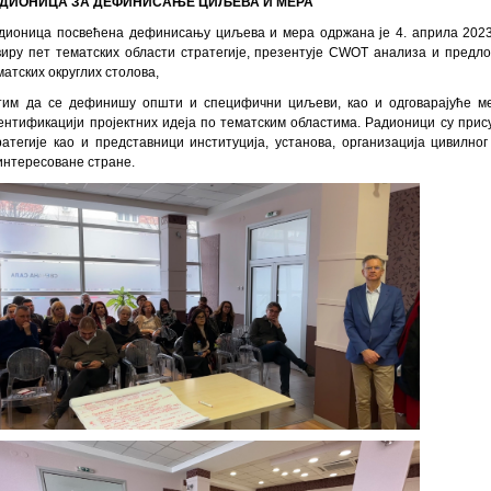
ДИОНИЦА ЗА ДЕФИНИСАЊЕ ЦИЉЕВА И МЕРА
дионица посвећена дефинисању циљева и мера одржана је 4. априла 2023.
виру пет тематских области стратегије, презентује СWОТ анализа и предло
матских округлих столова,
тим да се дефинишу општи и специфични циљеви, као и одговарајуће ме
ентификацији пројектних идеја по тематским областима. Радионици су прис
ратегије као и представници институција, установа, организација цивилно
интересоване стране.