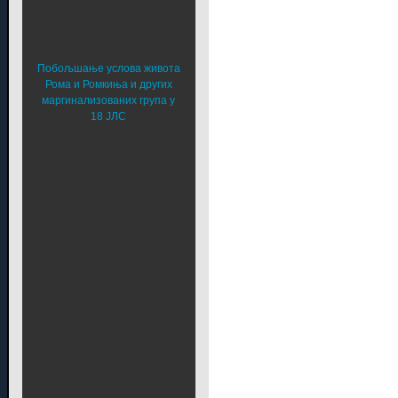
Побољшање услова живота
Рома и Ромкиња и других
маргинализованих група у
18 ЈЛС