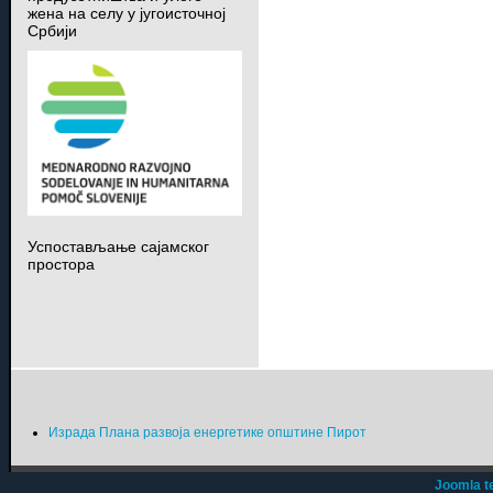
жена на селу у југоисточној
Србији
Успостављање сајамског
простора
Израда Плана развоја енергетике општине Пирот
Joomla t