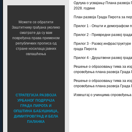
Одлука о усвајању Плана развоја 
2028. године
План развоја Града Пирота за пер
Можете се обратити
Прилог 1 - Општи и демографски 
Заштитнику грађана уколико
сматрате да су вам
Прилог 2 - Привредни развој град
повређена права применом
републичких прописа од
Прилог 3 - Развој инфраструктур
стране носилаца јавних
града Пирота
овлашћења
Прилог 4 - Друштвени развој град
Решење о образовању тима за из
спровођења плана развоја Града
Решење о образовању тима за из
спровођења плана развоја Града
Извештај о учинцима спровођења 
СТРАТЕГИЈА РАЗВОЈА
УРБАНОГ ПОДРУЧЈА
ГРАДА ПИРОТА И
ОПШТИНА БАБУШНИЦА,
ДИМИТРОВГРАД И БЕЛА
ПАЛАНКА