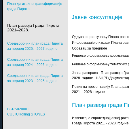
План дигиталне трансформације
града Пирота
Jавне консултације
План развоја Града Пирота
2021–2028.
Одлука о приступању Плана разво
Информације о изради Плана раз
Средњорочни план града Пирота
Образац за предлоге
за период 2025. - 2027. године
Решење о формирању координаци
Средњорочни план града Пирота
Решење о формирању тематских р
за период 2024. - 2026. године
Јавна расправа - План развоја Гр
Средњорочни план града Пирота
2028. године - НАЦРТ (Документац
за период 2023. - 2025. године
Позив на презентацију Плана раз
2021. - 2028. године
План развоја града 
BGRS0200011
CULTURolling STONES
Извештај о спроведној јавној рас
Града Пирота 2021. - 2028. године