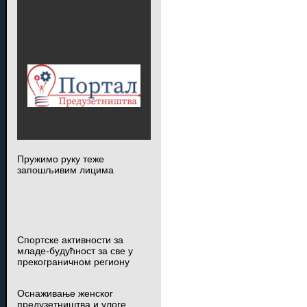
Пружимо руку теже
запошљивим лицима
Спортске активности за
младе-будућност за све у
прекограничном региону
Оснаживање женског
предузетништва и улоге