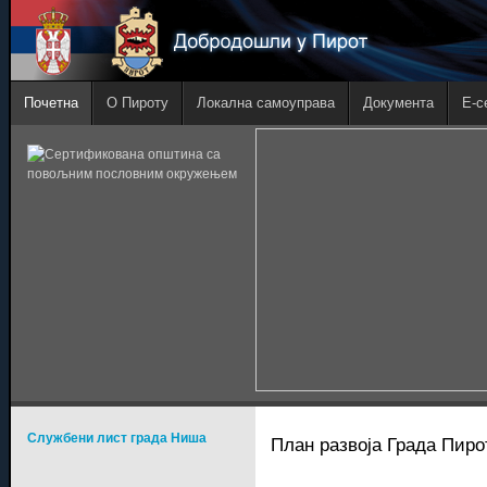
Почетна
О Пироту
Локална самоуправа
Документа
E-с
Службени лист града Ниша
План развоја Града Пирот