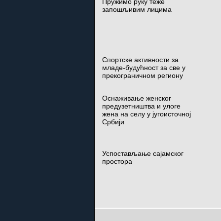
Пружимо руку теже
запошљивим лицима
Спортске активности за
младе-будућност за све у
прекограничном региону
Оснаживање женског
предузетништва и улоге
жена на селу у југоисточној
Србији
Успостављање сајамског
простора