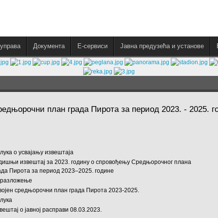
управа
Документа
E-сервиси
Јавна предузећа и установе
редњорочни план града Пирота за период 2023. - 2025. 
лука о усвајању извештаја
дишњи извештај за 2023. годину о спровођењу Средњорочног плана
ада Пирота за период 2023–2025. годинe
разложење
војен средњорочни план града Пирота 2023-2025.
лука
вештај о јавној расправи 08.03.2023.