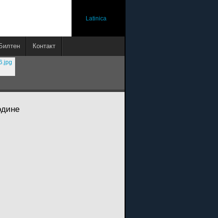
Latinica
Билтен
Контакт
године