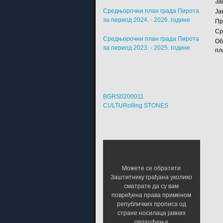
За
Средњорочни план града Пирота
Ја
за период 2024. - 2026. године
Пр
Ср
Средњорочни план града Пирота
Об
за период 2023. - 2025. године
пл
BGRS0200011
CULTURolling STONES
Можете се обратити
Заштитнику грађана уколико
сматрате да су вам
повређена права применом
републичких прописа од
стране носилаца јавних
овлашћења