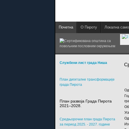
Почетна
О Пироту
Локална само
Службени лист града Ниша
С
План дигиталне трансформације
града Пирота
Од
Го
План развоја Града Пирота
гр
2021–2028.
Об
Ус
Од
Средњорочни план града Пирота
Из
за период 2025. - 2027. године