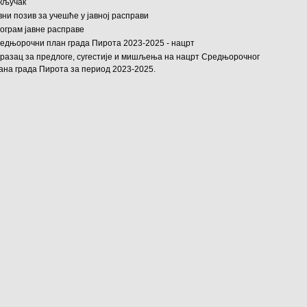
кључак
вни позив за учешће у јавној расправи
ограм јавне расправе
едњорочни план града Пирота 2023-2025 - нацрт
разац за предлоге, сугестије и мишљења на нацрт Средњорочног
ана града Пирота за период 2023-2025.